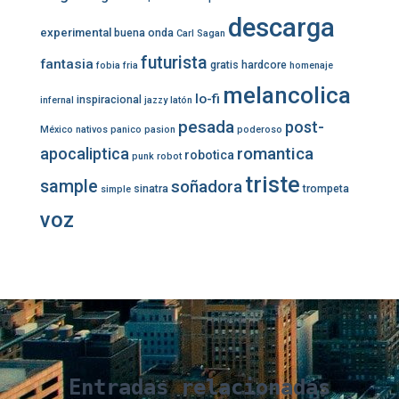
descarga
experimental
buena onda
Carl Sagan
futurista
fantasia
gratis
hardcore
fobia
fria
homenaje
melancolica
lo-fi
inspiracional
infernal
jazzy
latón
pesada
post-
México
nativos
panico
pasion
poderoso
romantica
apocaliptica
robotica
punk
robot
triste
sample
soñadora
sinatra
trompeta
simple
voz
Entradas relacionadas