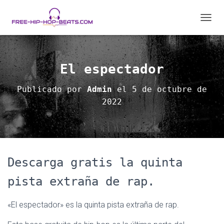
C
A
M
B
I
El espectador
A
R
Publicado por
Admin
el
5 de octubre de
M
2022
O
D
O
D
E
N
A
Descarga gratis la quinta
V
E
pista extraña de rap.
G
A
«El espectador» es la quinta pista extraña de rap.
C
I