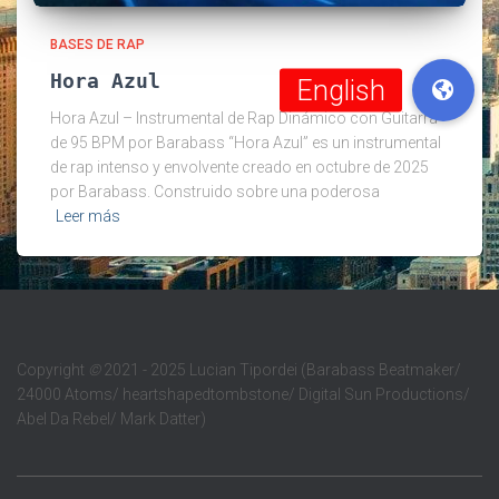
BASES DE RAP
Hora Azul
Hora Azul – Instrumental de Rap Dinámico con Guitarra
de 95 BPM por Barabass “Hora Azul” es un instrumental
de rap intenso y envolvente creado en octubre de 2025
por Barabass. Construido sobre una poderosa
Leer más
Copyright
©
2021 - 2025 Lucian Tipordei (Barabass Beatmaker/
24000 Atoms/ heartshapedtombstone/ Digital Sun Productions/
Abel Da Rebel/ Mark Datter)