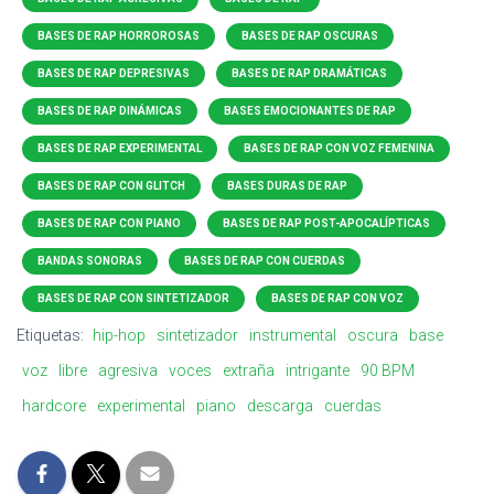
BASES DE RAP HORROROSAS
BASES DE RAP OSCURAS
BASES DE RAP DEPRESIVAS
BASES DE RAP DRAMÁTICAS
BASES DE RAP DINÁMICAS
BASES EMOCIONANTES DE RAP
BASES DE RAP EXPERIMENTAL
BASES DE RAP CON VOZ FEMENINA
BASES DE RAP CON GLITCH
BASES DURAS DE RAP
BASES DE RAP CON PIANO
BASES DE RAP POST-APOCALÍPTICAS
BANDAS SONORAS
BASES DE RAP CON CUERDAS
BASES DE RAP CON SINTETIZADOR
BASES DE RAP CON VOZ
Etiquetas:
hip-hop
sintetizador
instrumental
oscura
base
voz
libre
agresiva
voces
extraña
intrigante
90 BPM
hardcore
experimental
piano
descarga
cuerdas