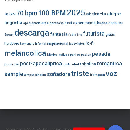
2025
100 BPM
70 bpm
alegre
abstracta
50 BPM
angustia
beat experimental
arpa
buena onda
apasionada
barabass
Carl
descarga
futurista
fantasia
gratis
Sagan
fobia
fria
lo-fi
hardcore
inspiracional
homenaje
infernal
jazzy
latón
melancolica
pesada
México
nativos
panico
pasion
romantica
post-apocaliptica
robotica
poderoso
punk
robot
triste
voz
sample
soñadora
sinatra
trompeta
simple
Copyright
©
2021 - 2025 Lucian Tipordei (Barabass Beatmaker/