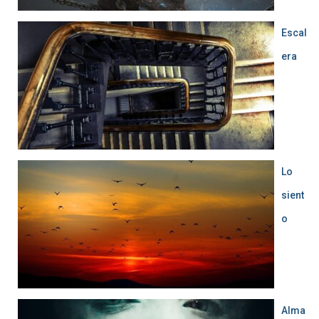
Escal
era
Lo
sient
o
Alma