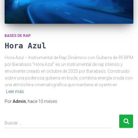
BASES DE RAP
Hora Azul
Hora Azul – Instrumental de Rap Dinámico con Guitarra de 95 BPM
por Barabass “Hora Azul” es un instrumental de rap intenso y
envolvente creado en octubre de 2025 por Barabass. Construido
sobre una poderosa guitarra en bucle, combina energía cruda con
una atmósfera cinematográfica que mantiene al oyente en
Leer más
Por
Admin
, hace
10 meses
B
Buscar …
u
s
c