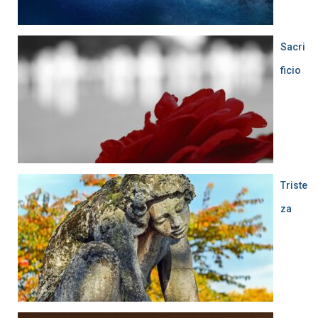
Sacri
ficio
Triste
za