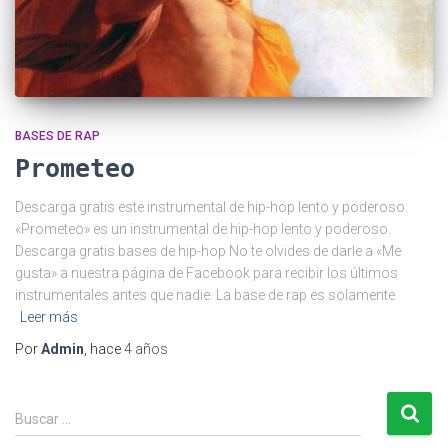
BASES DE RAP
Prometeo
Descarga gratis este instrumental de hip-hop lento y poderoso.
«Prometeo» es un instrumental de hip-hop lento y poderoso.
Descarga gratis bases de hip-hop No te olvides de darle a «Me
gusta» a nuestra página de Facebook para recibir los últimos
instrumentales antes que nadie. La base de rap es solamente
Leer más
Por
Admin
, hace
4 años
B
Buscar …
u
s