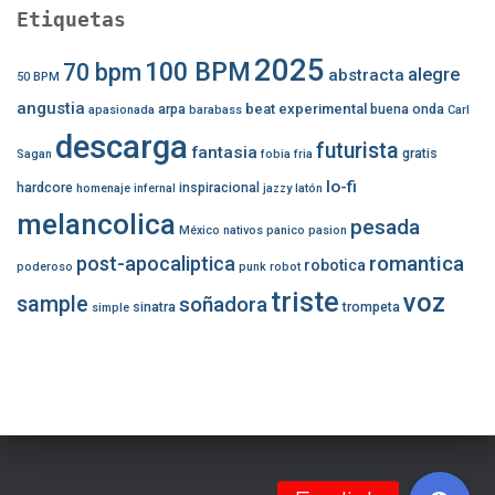
Etiquetas
2025
100 BPM
70 bpm
alegre
abstracta
50 BPM
angustia
beat experimental
arpa
buena onda
apasionada
barabass
Carl
descarga
futurista
fantasia
gratis
Sagan
fobia
fria
lo-fi
hardcore
inspiracional
homenaje
infernal
jazzy
latón
melancolica
pesada
México
nativos
panico
pasion
romantica
post-apocaliptica
robotica
poderoso
punk
robot
triste
voz
sample
soñadora
sinatra
trompeta
simple