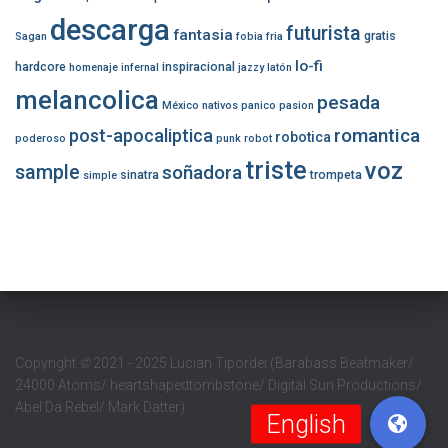
descarga
futurista
fantasia
gratis
Sagan
fobia
fria
lo-fi
hardcore
inspiracional
homenaje
infernal
jazzy
latón
melancolica
pesada
México
nativos
panico
pasion
romantica
post-apocaliptica
robotica
poderoso
punk
robot
triste
voz
sample
soñadora
sinatra
trompeta
simple
Copyright
©
2021 - 2025 Lucian Tipordei (Barabass Beatmaker/
24000 Atoms/ heartshapedtombstone/ Digital Sun Productions/
Abel Da Rebel/ Mark Datter)