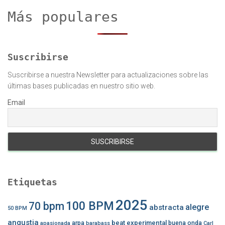
r
Más populares
:
Suscribirse
Suscribirse a nuestra Newsletter para actualizaciones sobre las
últimas bases publicadas en nuestro sitio web.
Email
Etiquetas
2025
100 BPM
70 bpm
alegre
abstracta
50 BPM
angustia
beat experimental
arpa
buena onda
apasionada
barabass
Carl