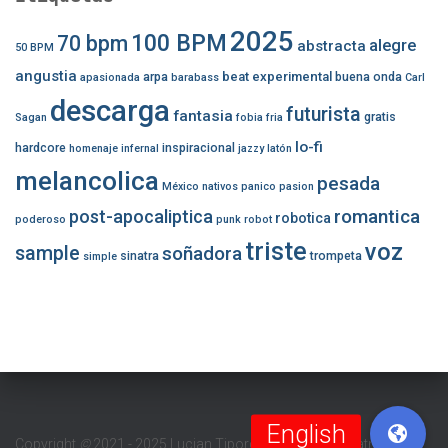
2025
100 BPM
70 bpm
alegre
abstracta
50 BPM
angustia
beat experimental
arpa
buena onda
apasionada
barabass
Carl
descarga
futurista
fantasia
gratis
Sagan
fobia
fria
lo-fi
hardcore
inspiracional
homenaje
infernal
jazzy
latón
melancolica
pesada
México
nativos
panico
pasion
romantica
post-apocaliptica
robotica
poderoso
punk
robot
triste
voz
sample
soñadora
sinatra
trompeta
simple
Copyright
©
2021 - 2025 Lucian Tipordei (Barabass Beatmaker/