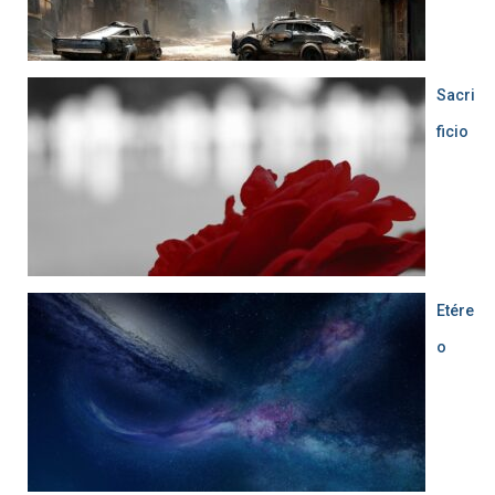
Sacri
ficio
Etére
o