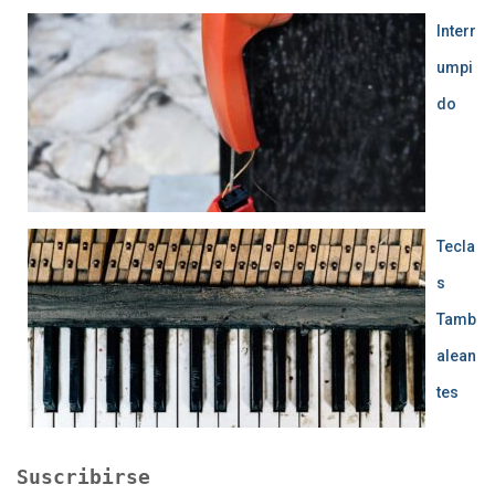
Interr
umpi
do
Tecla
s
Tamb
alean
tes
Suscribirse