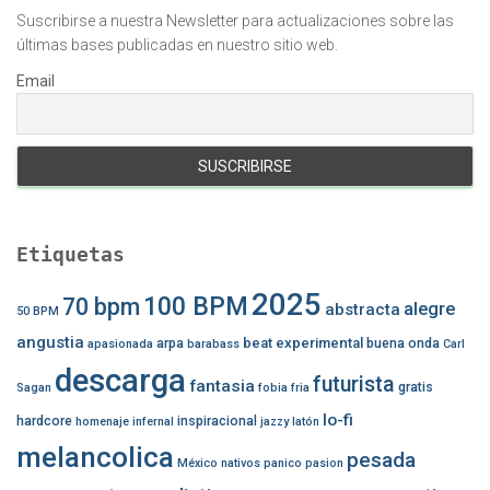
Suscribirse a nuestra Newsletter para actualizaciones sobre las
últimas bases publicadas en nuestro sitio web.
Email
Etiquetas
2025
100 BPM
70 bpm
alegre
abstracta
50 BPM
angustia
beat experimental
arpa
buena onda
apasionada
barabass
Carl
descarga
futurista
fantasia
gratis
Sagan
fobia
fria
lo-fi
hardcore
inspiracional
homenaje
infernal
jazzy
latón
melancolica
pesada
México
nativos
panico
pasion