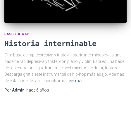
BASES DE RAP
Historia interminable
Otra base de rap depresiva y triste «Historia interminable» es una
base de rap depresiva y triste, con piano y violin. Esta es una base
de rap emocional que transmite sentimientos de dolor, tristeza.
Descarga gratis este instrumental de hip-hop más abajo. Además
de esta base de rap , encontrarás
Leer más
Por
Admin
, hace
6 años