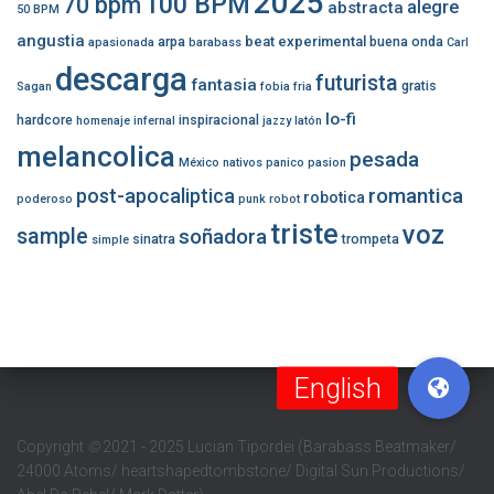
2025
100 BPM
70 bpm
alegre
abstracta
50 BPM
angustia
beat experimental
arpa
buena onda
apasionada
barabass
Carl
descarga
futurista
fantasia
gratis
Sagan
fobia
fria
lo-fi
hardcore
inspiracional
homenaje
infernal
jazzy
latón
melancolica
pesada
México
nativos
panico
pasion
romantica
post-apocaliptica
robotica
poderoso
punk
robot
triste
voz
sample
soñadora
sinatra
trompeta
simple
Copyright
©
2021 - 2025 Lucian Tipordei (Barabass Beatmaker/
24000 Atoms/ heartshapedtombstone/ Digital Sun Productions/