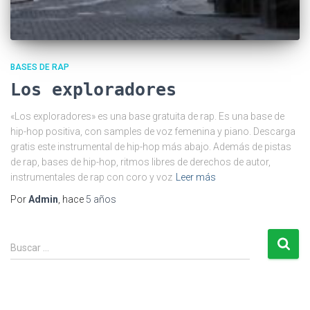
BASES DE RAP
Los exploradores
«Los exploradores» es una base gratuita de rap. Es una base de
hip-hop positiva, con samples de voz femenina y piano. Descarga
gratis este instrumental de hip-hop más abajo. Además de pistas
de rap, bases de hip-hop, ritmos libres de derechos de autor,
instrumentales de rap con coro y voz
Leer más
Por
Admin
, hace
5 años
B
Buscar …
u
s
c
a
r