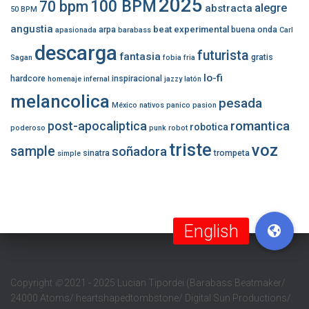
2025
100 BPM
70 bpm
alegre
abstracta
50 BPM
angustia
beat experimental
arpa
buena onda
apasionada
barabass
Carl
descarga
futurista
fantasia
gratis
Sagan
fobia
fria
lo-fi
hardcore
inspiracional
homenaje
infernal
jazzy
latón
melancolica
pesada
México
nativos
panico
pasion
romantica
post-apocaliptica
robotica
poderoso
punk
robot
triste
voz
sample
soñadora
sinatra
trompeta
simple
Copyright
©
2021 - 2025 Lucian Tipordei (Barabass Beatmaker/
24000 Atoms/ heartshapedtombstone/ Digital Sun Productions/