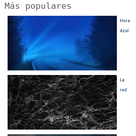
Más populares
:
Hora
Azul
La
red