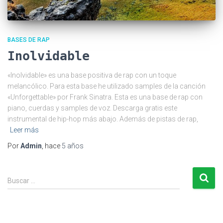
BASES DE RAP
Inolvidable
«Inolvidable» es una base positiva de rap con un toque
melancólico. Para esta base he utilizado samples de la canción
«Unforgettable» por Frank Sinatra. Esta es una base de rap con
piano, cuerdas y samples de voz. Descarga gratis este
instrumental de hip-hop más abajo. Además de pistas de rap,
Leer más
Por
Admin
, hace
5 años
B
Buscar …
u
s
c
a
r