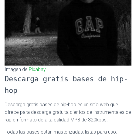
Ó
N
Imagen de
Pixabay
Descarga gratis bases de hip-
hop
Descarga gratis bases de hip-hop es un sitio web que
ofrece para descarga gratuita cientos de instrumentales de
rap en formato de alta calidad MP3 de 320kbps.
Todas las bases están masterizadas, listas para uso.