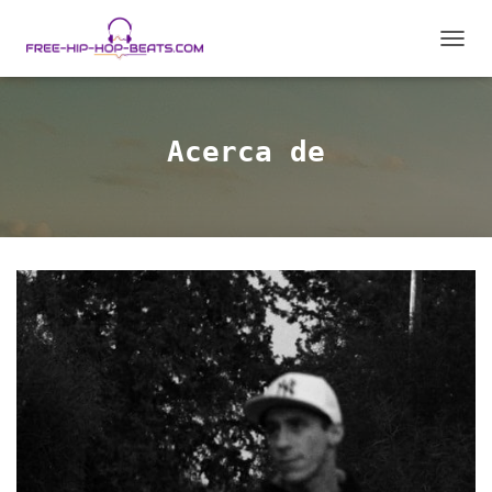
C
A
M
B
I
Acerca de
A
R
M
O
D
O
D
E
N
A
V
E
G
A
C
I