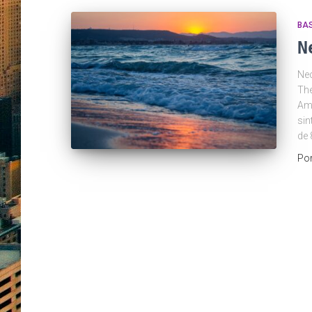
BA
N
Nec
The
Amo
sin
de 
Po