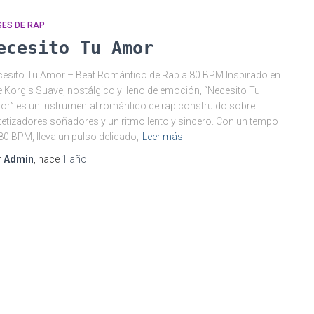
SES DE RAP
ecesito Tu Amor
esito Tu Amor – Beat Romántico de Rap a 80 BPM Inspirado en
 Korgis Suave, nostálgico y lleno de emoción, “Necesito Tu
r” es un instrumental romántico de rap construido sobre
tetizadores soñadores y un ritmo lento y sincero. Con un tempo
80 BPM, lleva un pulso delicado,
Leer más
r
Admin
, hace
1 año