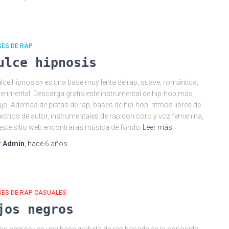
SES DE RAP
ulce hipnosis
lce hipnosis» es una base muy lenta de rap, suave, romántica,
erimental. Descarga gratis este instrumental de hip-hop más
jo. Además de pistas de rap, bases de hip-hop, ritmos libres de
echos de autor, instrumentales de rap con coro y voz femenina,
este sitio web encontrarás música de fondo
Leer más
r
Admin
, hace
6 años
SES DE RAP CASUALES
jos negros