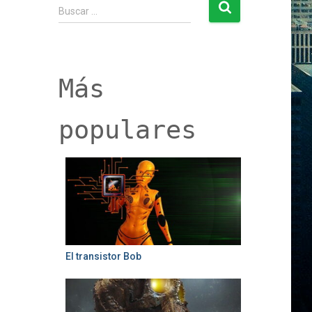
B
Buscar …
u
s
c
a
r
Más
:
populares
El transistor Bob