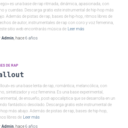
ego» es una base de rap ritmada, dinámica, apasionada, con
no y cuerdas. Descarga gratis este instrumental de hip-hop más
jo. Además de pistas de rap, bases de hip-hop, ritmos libres de
echos de autor, instrumentales de rap con coro y voz femenina,
este sitio web encontrarás música de
Leer más
r
Admin
, hace
6 años
SES DE RAP
allout
llout» es una base lenta de rap, romántica, melancólica, con
no, sintetizador y voz femenina. Es una base experimental,
erimental, de ensueño, post-apocalíptica que se desarrolla en un
do fantástico desolado. Descarga gratis este instrumental de
-hop más abajo. Además de pistas de rap, bases de hip-hop,
mos libres de
Leer más
r
Admin
, hace
6 años