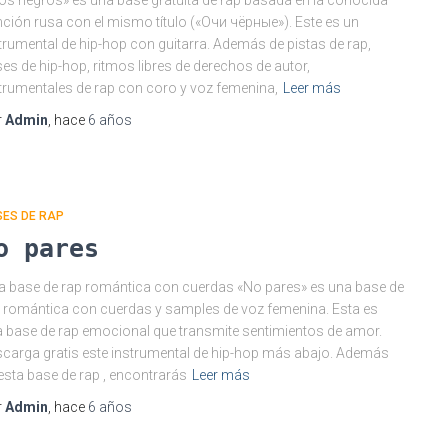
os negros» es una base gratuita de rap basada en la conocida
ción rusa con el mismo título («Очи чёрные»). Este es un
trumental de hip-hop con guitarra. Además de pistas de rap,
es de hip-hop, ritmos libres de derechos de autor,
trumentales de rap con coro y voz femenina,
Leer más
r
Admin
, hace
6 años
SES DE RAP
o pares
a base de rap romántica con cuerdas «No pares» es una base de
 romántica con cuerdas y samples de voz femenina. Esta es
 base de rap emocional que transmite sentimientos de amor.
carga gratis este instrumental de hip-hop más abajo. Además
esta base de rap , encontrarás
Leer más
r
Admin
, hace
6 años