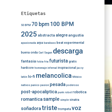
Etiquetas
100 BPM
70 bpm
50 BPM
2025
alegre
abstracta
angustia
beat experimental
arpa
apasionada
barabass
descarga
buena onda
Carl Sagan
futurista
fantasia
gratis
fobia
fria
hardcore
inspiracional
homenaje
infernal
jazzy
melancolica
lo-fi
latón
México
pesada
nativos
panico
pasion
poderoso
post-apocaliptica
robotica
punk
robot
romantica
sample
sinatra
simple
triste
voz
soñadora
trompeta