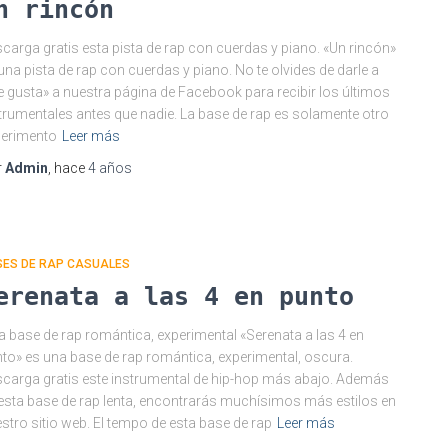
n rincón
carga gratis esta pista de rap con cuerdas y piano. «Un rincón»
una pista de rap con cuerdas y piano. No te olvides de darle a
 gusta» a nuestra página de Facebook para recibir los últimos
trumentales antes que nadie. La base de rap es solamente otro
perimento
Leer más
r
Admin
, hace
4 años
SES DE RAP CASUALES
erenata a las 4 en punto
a base de rap romántica, experimental «Serenata a las 4 en
to» es una base de rap romántica, experimental, oscura.
carga gratis este instrumental de hip-hop más abajo. Además
esta base de rap lenta, encontrarás muchísimos más estilos en
stro sitio web. El tempo de esta base de rap
Leer más