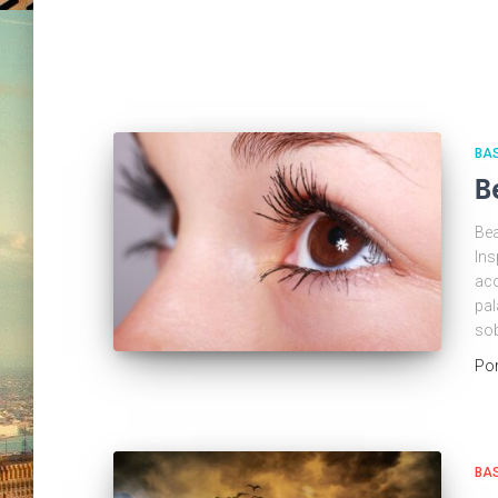
BA
B
Bea
Ins
aco
pal
sob
Po
BA