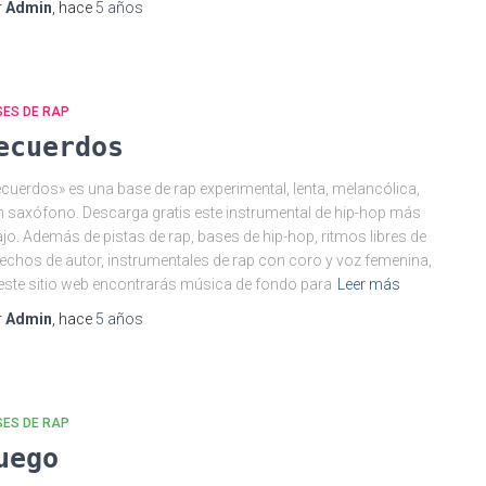
r
Admin
, hace
5 años
SES DE RAP
ecuerdos
cuerdos» es una base de rap experimental, lenta, melancólica,
 saxófono. Descarga gratis este instrumental de hip-hop más
jo. Además de pistas de rap, bases de hip-hop, ritmos libres de
echos de autor, instrumentales de rap con coro y voz femenina,
este sitio web encontrarás música de fondo para
Leer más
r
Admin
, hace
5 años
SES DE RAP
uego