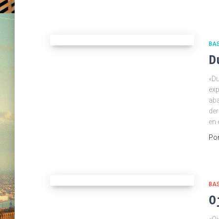
BA
D
«Du
exp
aba
der
en 
Po
BA
O