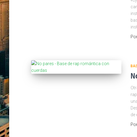
«Oj
can
ins
bas
ins
Po
BA
N
Otr
rap
una
Des
de 
Po