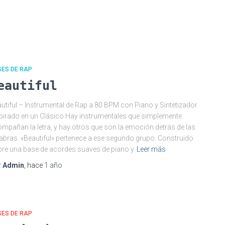
SES DE RAP
eautiful
utiful – Instrumental de Rap a 80 BPM con Piano y Sintetizador
pirado en un Clásico Hay instrumentales que simplemente
mpañan la letra, y hay otros que son la emoción detrás de las
abras. «Beautiful» pertenece a ese segundo grupo. Construido
re una base de acordes suaves de piano y
Leer más
r
Admin
, hace
1 año
SES DE RAP