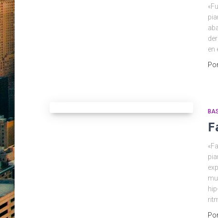
«Fu
pia
aba
der
en 
Po
BA
F
«Fa
pia
exp
mun
hip
rit
Po