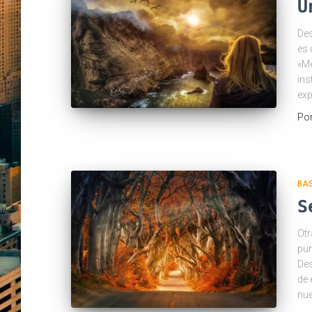
U
Des
es 
«Me
ins
ex
Po
BA
S
Otr
pun
Des
de 
nue