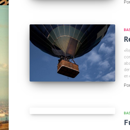
Po
BA
R
«Re
con
aba
der
en 
Po
BA
F