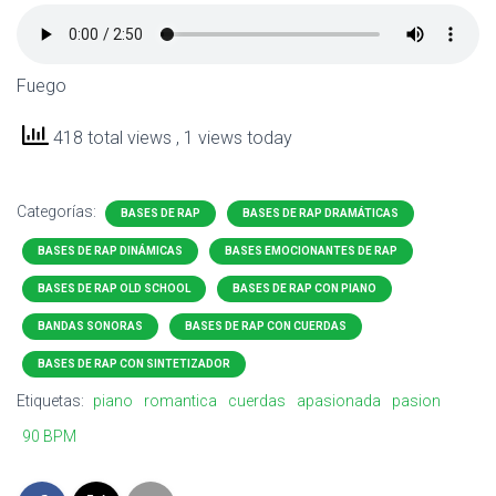
Fuego
418 total views
, 1 views today
Categorías:
BASES DE RAP
BASES DE RAP DRAMÁTICAS
BASES DE RAP DINÁMICAS
BASES EMOCIONANTES DE RAP
BASES DE RAP OLD SCHOOL
BASES DE RAP CON PIANO
BANDAS SONORAS
BASES DE RAP CON CUERDAS
BASES DE RAP CON SINTETIZADOR
Etiquetas:
piano
romantica
cuerdas
apasionada
pasion
90 BPM