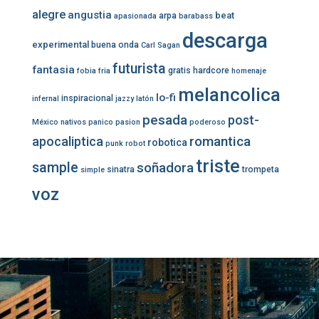
alegre
angustia
beat
arpa
apasionada
barabass
descarga
experimental
buena onda
Carl Sagan
futurista
fantasia
gratis
hardcore
fobia
fria
homenaje
melancolica
lo-fi
inspiracional
infernal
jazzy
latón
pesada
post-
México
nativos
panico
pasion
poderoso
romantica
apocaliptica
robotica
punk
robot
triste
sample
soñadora
sinatra
trompeta
simple
voz