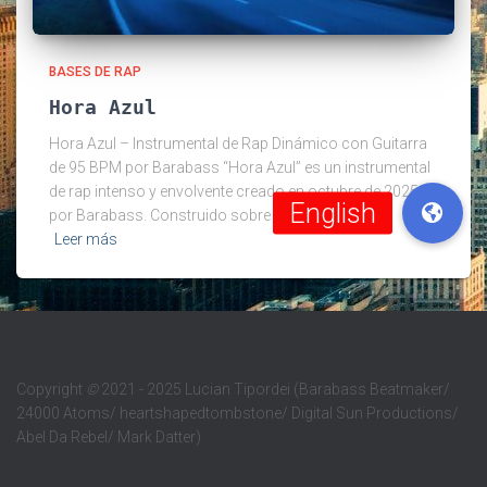
BASES DE RAP
Hora Azul
Hora Azul – Instrumental de Rap Dinámico con Guitarra
de 95 BPM por Barabass “Hora Azul” es un instrumental
de rap intenso y envolvente creado en octubre de 2025
por Barabass. Construido sobre una poderosa
Leer más
Copyright
©
2021 - 2025 Lucian Tipordei (Barabass Beatmaker/
24000 Atoms/ heartshapedtombstone/ Digital Sun Productions/
Abel Da Rebel/ Mark Datter)