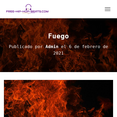
C
A
M
B
I
Fuego
A
R
Publicado por
Admin
el
6 de febrero de
M
2021
O
D
O
D
E
N
A
V
E
G
A
C
I