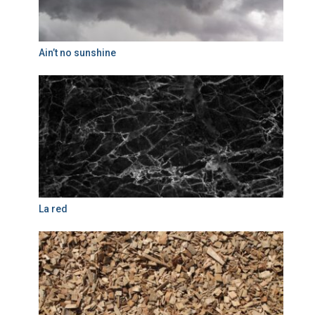
Ain’t no sunshine
La red