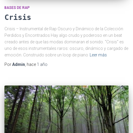
BASES DE RAP
Crisis
Crisis – Instrumental de Rap Oscuro y Dinámico de la Colección
Perdidos y Encontrados Hay algo crudo y poderoso en un beat
creado antes de que las modas dominaran el sonido. “Crisis” es
uno de esos instrumentales raros: oscuro, dinámico y cargado de
emoción. Construido sobre un loop de piano
Leer más
Por
Admin
, hace
1 año