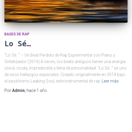
BASES DE RAP
Lo Sé…
“Lo Sé…” – Un Beat Perdido de Rap Experimental con Piano y
Sintetizador (2014) A veces, los beats antiguos tienen una energía
única: cruda, impredecible y llena de personalidad. “Lo Sé…” es uno
de esos hallazgos especiales. Creado originalmente en 2014 bajo
el seudónimo Leaking Soul, este instrumental de rap
Leer más
Por
Admin
, hace
1 año