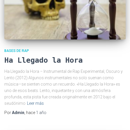
BASES DE RAP
Ha Llegado la Hora
Ha Llegado la Hora – Instrumental de Rap Experimental, Oscuro y
Lento (2012) Algunos instrumentales no solo suenan como
música—se sienten como un recuerdo. «Ha Llegado la Hora» es
uno de esos beats. Lento, inquietante y con una atmósfera
profunda, esta pista fue creada originalmente en 2012 bajo el
seudónimo
Leer más
Por
Admin
, hace
1 año