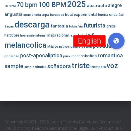
2025
100 BPM
70 bpm
alegre
abstracta
50 BPM
angustia
beat experimental
arpa
buena onda
apasionada
barabass
Carl
descarga
futurista
fantasia
gratis
Sagan
fobia
fria
lo-fi
hardcore
inspiracional
homenaje
infernal
jazzy
latón
melancolica
pesada
México
nativos
panico
pasion
romantica
post-apocaliptica
robotica
poderoso
punk
robot
triste
voz
sample
soñadora
sinatra
trompeta
simple
Copyright
©
2021 - 2025 Lucian Tipordei (Barabass Beatmaker/
24000 Atoms/ heartshapedtombstone/ Digital Sun Productions/