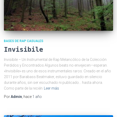
BASES DE RAP CASUALES
Invisibile
Invisibile – Un Instrumental de Rap Melancólico de la Colección
Perdidos y Encontrados Algunos beats no envejecen—esperan.
«Invisibile» es uno de esos instrumentales raros. Creado en el año
2011 por Barabass Beatmaker, estuvo guardado en silencio
durante años, sin ser escuchado ni publicado… hasta ahora.
Como parte de la recién
Leer más
Por
Admin
, hace
1 año