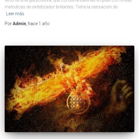
melódicas de sintetizador brillantes. Tiene la sensación de
Leer más
Por
Admin
, hace
1 año