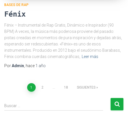
BASES DE RAP
Fénix
Fénix – Instrumental de Rap Gratis, Dinámico e Inspirador (90
BPM) A veces, la música más poderosa proviene del pasado:
pistas creadas en momentos de pura inspiración y dejadas atrás,
esperando ser redescubiertas. «Fénix» es uno de esos
instrumentales. Producido en 2012 bajo el seudónimo Barabass,
Fénix combina cuerdas cinematográficas,
Leer más
Por
Admin
, hace
1 año
Paginación
1
2
…
18
SIGUIENTES
de
B
Buscar …
u
entradas
s
c
a