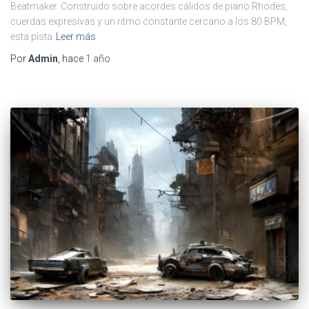
Beatmaker. Construido sobre acordes cálidos de piano Rhodes,
cuerdas expresivas y un ritmo constante cercano a los 80 BPM,
esta pista
Leer más
Por
Admin
, hace
1 año