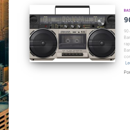
BA
9
90→
Bar
rap
Bar
con
Le
Po