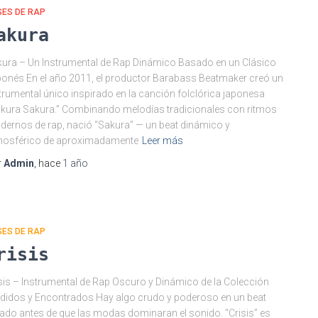
SES DE RAP
akura
ura – Un Instrumental de Rap Dinámico Basado en un Clásico
onés En el año 2011, el productor Barabass Beatmaker creó un
trumental único inspirado en la canción folclórica japonesa
kura Sakura.” Combinando melodías tradicionales con ritmos
ernos de rap, nació “Sakura” — un beat dinámico y
mosférico de aproximadamente
Leer más
r
Admin
, hace
1 año
SES DE RAP
risis
sis – Instrumental de Rap Oscuro y Dinámico de la Colección
didos y Encontrados Hay algo crudo y poderoso en un beat
ado antes de que las modas dominaran el sonido. “Crisis” es