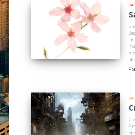
BA
S
Sak
Jap
ins
“Sa
mod
at
Po
BA
C
Cri
Per
cre