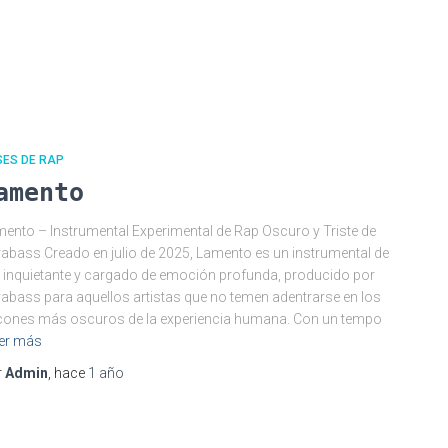
SES DE RAP
amento
ento – Instrumental Experimental de Rap Oscuro y Triste de
abass Creado en julio de 2025, Lamento es un instrumental de
 inquietante y cargado de emoción profunda, producido por
abass para aquellos artistas que no temen adentrarse en los
cones más oscuros de la experiencia humana. Con un tempo
er más
r
Admin
, hace
1 año