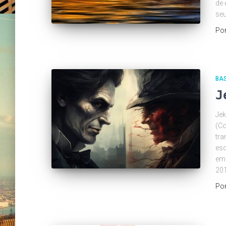
de 
seu
Po
BA
J
Jek
(Co
tra
eso
emb
201
Po