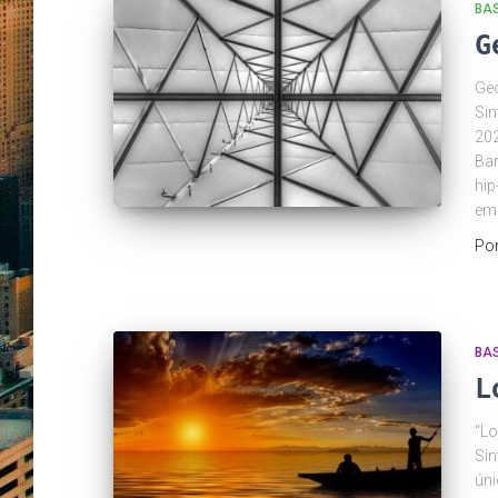
BA
G
Geo
Sin
202
Bar
hip
em
Po
BA
L
“Lo
Sin
úni