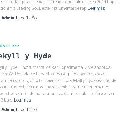
esos hallazgos especiales. Creado originalmente en 2014 bajo el
dónimo Leaking Soul, este instrumental de rap
Leer más
r
Admin
, hace
1 año
SES DE RAP
ekyll y Hyde
yll y Hyde – Instrumental de Rap Experimental y Melancólica
lección Perdidos y Encontrados) Algunos beats no solo
nsmiten sonido, sino también tiempo. «Jekyll y Hyde» es uno de
s instrumentales raros que se sienten como un momento
otellado y sellado hace años, recién ahora abierto. Creado en
3 bajo
Leer más
r
Admin
, hace
1 año