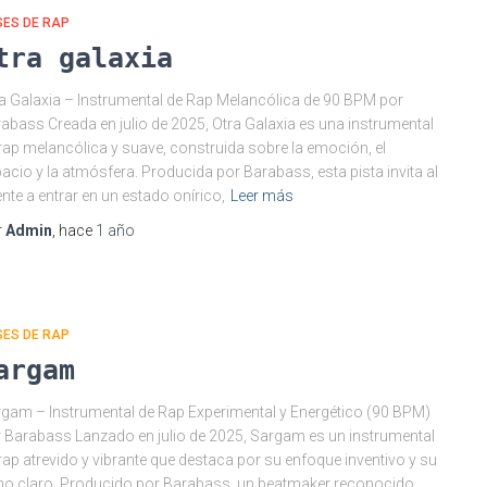
SES DE RAP
tra galaxia
a Galaxia – Instrumental de Rap Melancólica de 90 BPM por
abass Creada en julio de 2025, Otra Galaxia es una instrumental
rap melancólica y suave, construida sobre la emoción, el
acio y la atmósfera. Producida por Barabass, esta pista invita al
nte a entrar en un estado onírico,
Leer más
r
Admin
, hace
1 año
SES DE RAP
argam
gam – Instrumental de Rap Experimental y Energético (90 BPM)
 Barabass Lanzado en julio de 2025, Sargam es un instrumental
rap atrevido y vibrante que destaca por su enfoque inventivo y su
mo claro. Producido por Barabass, un beatmaker reconocido