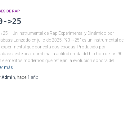
SES DE RAP
0->25
25 – Un Instrumental de Rap Experimental y Dinámico por
abass Lanzado en julio de 2025, “90→25” es un instrumental de
 experimental que conecta dos épocas. Producido por
abass, este beat combina la actitud cruda del hip-hop de los 90
 elementos modernos que reflejan la evolución sonora del
er más
r
Admin
, hace
1 año