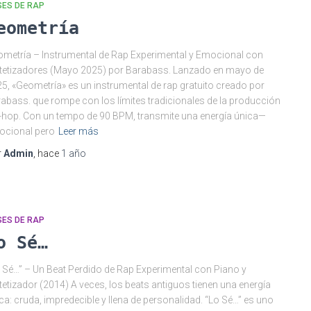
SES DE RAP
eometría
metría – Instrumental de Rap Experimental y Emocional con
tetizadores (Mayo 2025) por Barabass. Lanzado en mayo de
5, «Geometría» es un instrumental de rap gratuito creado por
abass. que rompe con los límites tradicionales de la producción
-hop. Con un tempo de 90 BPM, transmite una energía única—
ocional pero
Leer más
r
Admin
, hace
1 año
SES DE RAP
o Sé…
 Sé…” – Un Beat Perdido de Rap Experimental con Piano y
tetizador (2014) A veces, los beats antiguos tienen una energía
ca: cruda, impredecible y llena de personalidad. “Lo Sé…” es uno