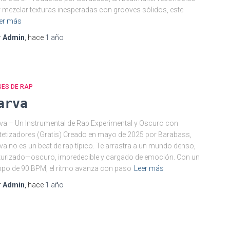
 mezclar texturas inesperadas con grooves sólidos, este
er más
r
Admin
, hace
1 año
SES DE RAP
arva
va – Un Instrumental de Rap Experimental y Oscuro con
tetizadores (Gratis) Creado en mayo de 2025 por Barabass,
va no es un beat de rap típico. Te arrastra a un mundo denso,
turizado—oscuro, impredecible y cargado de emoción. Con un
po de 90 BPM, el ritmo avanza con paso
Leer más
r
Admin
, hace
1 año