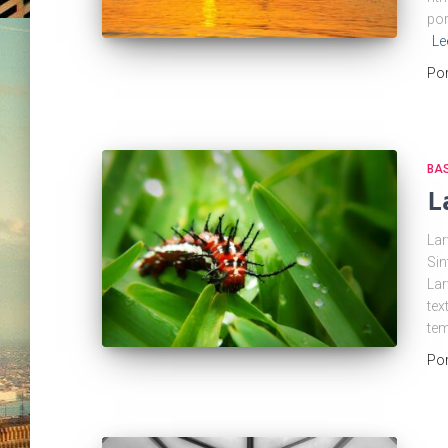
por
Le
Po
BA
L
Lar
Sin
Lar
tex
tem
Po