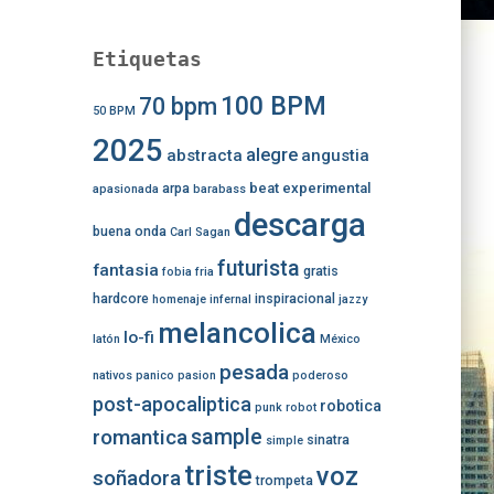
Etiquetas
100 BPM
70 bpm
50 BPM
2025
alegre
abstracta
angustia
beat experimental
arpa
apasionada
barabass
descarga
buena onda
Carl Sagan
futurista
fantasia
gratis
fobia
fria
hardcore
inspiracional
homenaje
infernal
jazzy
melancolica
lo-fi
latón
México
pesada
nativos
panico
pasion
poderoso
post-apocaliptica
robotica
punk
robot
romantica
sample
sinatra
simple
triste
voz
soñadora
trompeta