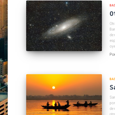
BA
O
Otr
Bar
de 
esp
oye
Po
BA
S
Sar
por
de 
rit