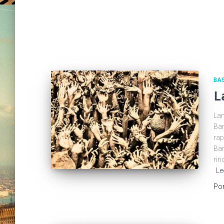
BA
L
Lam
Bar
rap
Bar
rin
Le
Po