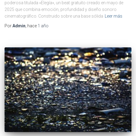
poderosa titulada «Elegía», un beat gratuito creado en mayo de
2025 que combina emoción, profundidad y diseño sonoro
cinematográfico. Construido sobre una base sólida
Leer más
Por
Admin
, hace
1 año