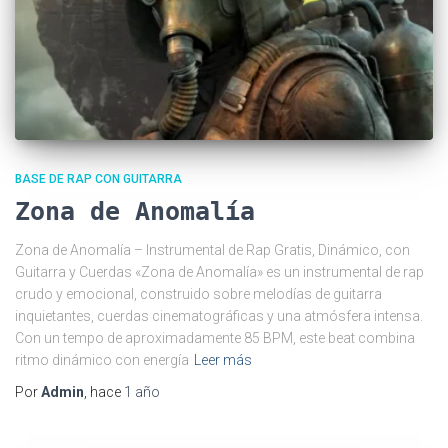
BASE DE RAP CON GUITARRA
Zona de Anomalía
Zona de Anomalía – Instrumental de Rap Gratis, Dinámico, con
Guitarra y Cuerdas «Zona de Anomalía» es un instrumental de rap
crudo y emocional, construido sobre melodías de guitarra
inquietantes, cuerdas cinematográficas y una atmósfera intensa.
Con un tempo de aproximadamente 85 BPM, este beat combina
ritmo dinámico con energía
Leer más
Por
Admin
, hace
1 año