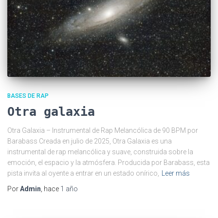
BASES DE RAP
Otra galaxia
Otra Galaxia – Instrumental de Rap Melancólica de 90 BPM por
Barabass Creada en julio de 2025, Otra Galaxia es una
instrumental de rap melancólica y suave, construida sobre la
emoción, el espacio y la atmósfera. Producida por Barabass, esta
pista invita al oyente a entrar en un estado onírico,
Leer más
Por
Admin
, hace
1 año