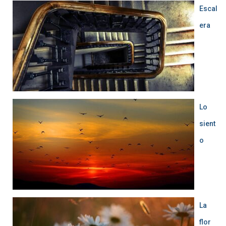
Escal
era
Lo
sient
o
La
flor