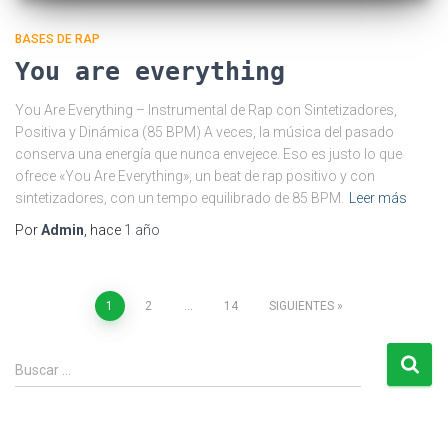
BASES DE RAP
You are everything
You Are Everything – Instrumental de Rap con Sintetizadores,
Positiva y Dinámica (85 BPM) A veces, la música del pasado
conserva una energía que nunca envejece. Eso es justo lo que
ofrece «You Are Everything», un beat de rap positivo y con
sintetizadores, con un tempo equilibrado de 85 BPM.
Leer más
Por
Admin
, hace
1 año
Paginación
1
2
…
14
SIGUIENTES
de
B
Buscar …
u
entradas
s
c
a