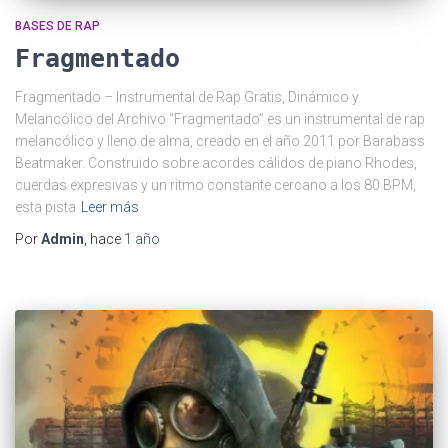
BASES DE RAP
Fragmentado
Fragmentado – Instrumental de Rap Gratis, Dinámico y
Melancólico del Archivo “Fragmentado” es un instrumental de rap
melancólico y lleno de alma, creado en el año 2011 por Barabass
Beatmaker. Construido sobre acordes cálidos de piano Rhodes,
cuerdas expresivas y un ritmo constante cercano a los 80 BPM,
esta pista
Leer más
Por
Admin
, hace
1 año