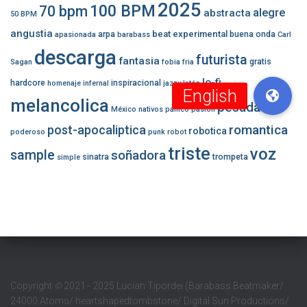
2025
100 BPM
70 bpm
alegre
abstracta
50 BPM
angustia
beat experimental
arpa
buena onda
apasionada
barabass
Carl
descarga
futurista
fantasia
gratis
Sagan
fobia
fria
lo-fi
hardcore
inspiracional
homenaje
infernal
jazzy
latón
melancolica
pesada
México
nativos
panico
pasion
romantica
post-apocaliptica
robotica
poderoso
punk
robot
triste
voz
sample
soñadora
sinatra
trompeta
simple
Copyright
©
2021 - 2025 Lucian Tipordei (Barabass Beatmaker/
24000 Atoms/ heartshapedtombstone/ Digital Sun Productions/