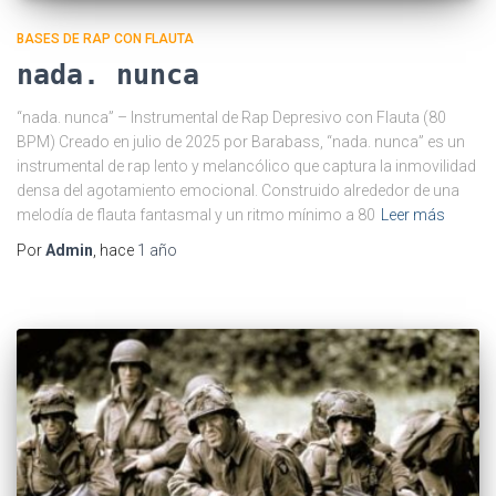
BASES DE RAP CON FLAUTA
nada. nunca
“nada. nunca” – Instrumental de Rap Depresivo con Flauta (80
BPM) Creado en julio de 2025 por Barabass, “nada. nunca” es un
instrumental de rap lento y melancólico que captura la inmovilidad
densa del agotamiento emocional. Construido alrededor de una
melodía de flauta fantasmal y un ritmo mínimo a 80
Leer más
Por
Admin
, hace
1 año