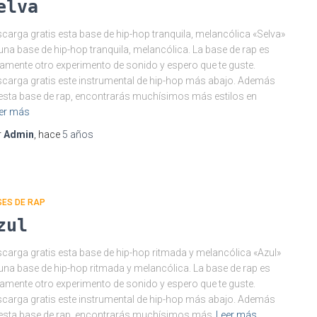
elva
carga gratis esta base de hip-hop tranquila, melancólica «Selva»
una base de hip-hop tranquila, melancólica. La base de rap es
amente otro experimento de sonido y espero que te guste.
carga gratis este instrumental de hip-hop más abajo. Además
esta base de rap, encontrarás muchísimos más estilos en
er más
r
Admin
, hace
5 años
SES DE RAP
zul
carga gratis esta base de hip-hop ritmada y melancólica «Azul»
una base de hip-hop ritmada y melancólica. La base de rap es
amente otro experimento de sonido y espero que te guste.
carga gratis este instrumental de hip-hop más abajo. Además
esta base de rap, encontrarás muchísimos más
Leer más