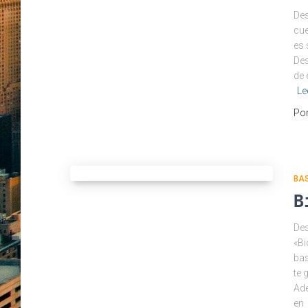
Des
cue
es 
Des
de 
Le
Po
BA
B
Des
«Bi
bas
te 
Ade
en