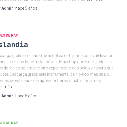
r
Admin
, hace
5 años
SES DE RAP
slandia
carga gratis otra base melancólica de hip-hop con sintetizador
landia» es una base melancólica de hip-hop con sintetizador. La
e de rap es solamente otro experimento de sonido y espero que
guste. Descarga gratis este instrumental de hip-hop más abajo.
más de esta base de rap, encontrarás muchísimos más
er más
r
Admin
, hace
5 años
SES DE RAP