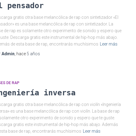
l pensador
carga gratis otra base melancólica de rap con sintetizador «El
sador» es una base melancólica de rap con sintetizador. La
e de rap es solamente otro experimento de sonido y espero que
guste. Descarga gratis este instrumental de hip-hop más abajo.
más de esta base de rap, encontrarás muchísimos
Leer más
r
Admin
, hace
5 años
SES DE RAP
ngeniería inversa
carga gratis otra base melancólica de rap con violín «Ingeniería
ersa» es una base melancólica de rap con violín. La base de rap
solamente otro experimento de sonido y espero que te guste.
carga gratis este instrumental de hip-hop más abajo. Además
esta base de rap, encontrarás muchísimos
Leer más