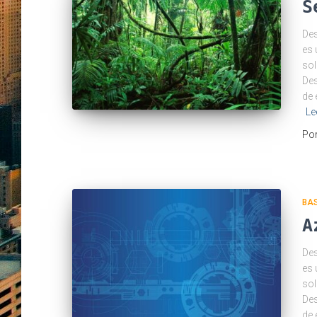
S
Des
es 
sol
Des
de 
Le
Po
BA
A
Des
es 
sol
Des
de 