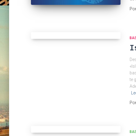
Po
BA
I
Des
«Is
bas
te 
Ade
Le
Po
BA