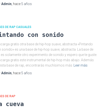
r
Admin
, hace
5 años
SES DE RAP CASUALES
intando con sonido
carga gratis otra base de hip-hop suave, abstracta «Pintando
 sonido» es una base de hip-hop suave, abstracta. La base de
 es solamente otro experimento de sonido y espero que te guste.
carga gratis este instrumental de hip-hop más abajo. Además
esta base de rap, encontrarás muchísimos más
Leer más
r
Admin
, hace
5 años
SES DE RAP
a cueva