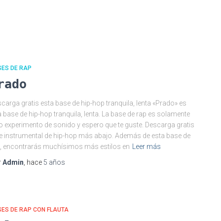
SES DE RAP
rado
carga gratis esta base de hip-hop tranquila, lenta «Prado» es
 base de hip-hop tranquila, lenta. La base de rap es solamente
o experimento de sonido y espero que te guste. Descarga gratis
e instrumental de hip-hop más abajo. Además de esta base de
, encontrarás muchísimos más estilos en
Leer más
r
Admin
, hace
5 años
ES DE RAP CON FLAUTA