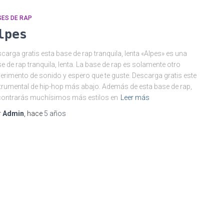
SES DE RAP
lpes
carga gratis esta base de rap tranquila, lenta «Alpes» es una
e de rap tranquila, lenta. La base de rap es solamente otro
erimento de sonido y espero que te guste. Descarga gratis este
trumental de hip-hop más abajo. Además de esta base de rap,
ontrarás muchísimos más estilos en
Leer más
r
Admin
, hace
5 años