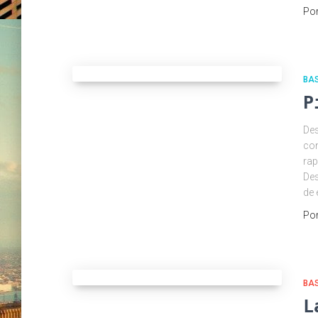
Po
BA
P
Des
con
rap
Des
de 
Po
BA
L