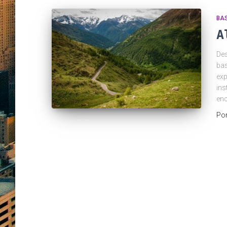
BA
A
Des
bas
exp
ins
enc
Po