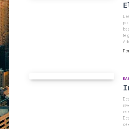
E
Des
pen
bas
te 
Ade
Po
BA
I
Des
inv
es 
Des
de 