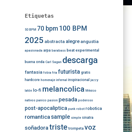
Etiquetas
100 BPM
70 bpm
50 BPM
2025
alegre
abstracta
angustia
beat experimental
arpa
apasionada
barabass
descarga
buena onda
Carl Sagan
futurista
fantasia
gratis
fobia
fria
hardcore
inspiracional
homenaje
infernal
jazzy
melancolica
lo-fi
latón
México
pesada
nativos
panico
pasion
poderoso
post-apocaliptica
robotica
punk
robot
romantica
sample
sinatra
simple
triste
voz
soñadora
trompeta