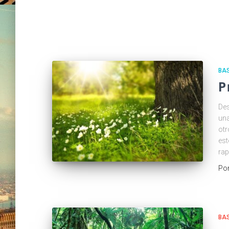
BA
P
Des
una
otr
est
rap
Po
BAS