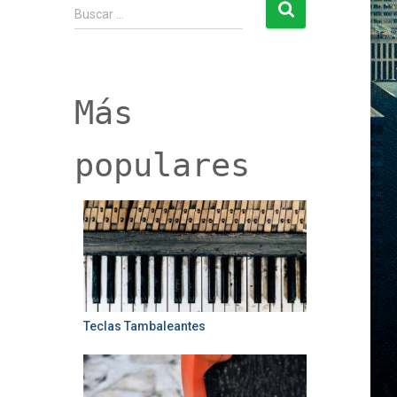
B
Buscar …
u
s
c
a
r
Más
:
populares
Teclas Tambaleantes