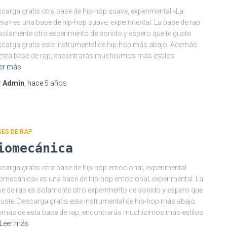
carga gratis otra base de hip-hop suave, experimental «La
va» es una base de hip-hop suave, experimental. La base de rap
solamente otro experimento de sonido y espero que te guste.
carga gratis este instrumental de hip-hop más abajo. Además
esta base de rap, encontrarás muchísimos más estilos
er más
r
Admin
, hace
5 años
SES DE RAP
iomecánica
carga gratis otra base de hip-hop emocional, experimental
omecánica» es una base de hip-hop emocional, experimental. La
e de rap es solamente otro experimento de sonido y espero que
guste. Descarga gratis este instrumental de hip-hop más abajo.
más de esta base de rap, encontrarás muchísimos más estilos
Leer más