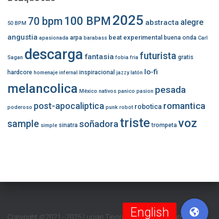
2025
100 BPM
70 bpm
alegre
abstracta
50 BPM
angustia
beat experimental
arpa
buena onda
apasionada
barabass
Carl
descarga
futurista
fantasia
gratis
Sagan
fobia
fria
lo-fi
hardcore
inspiracional
homenaje
infernal
jazzy
latón
melancolica
pesada
México
nativos
panico
pasion
romantica
post-apocaliptica
robotica
poderoso
punk
robot
triste
voz
sample
soñadora
sinatra
trompeta
simple
Copyright
©
2021 - 2025 Lucian Tipordei (Barabass Beatmaker/