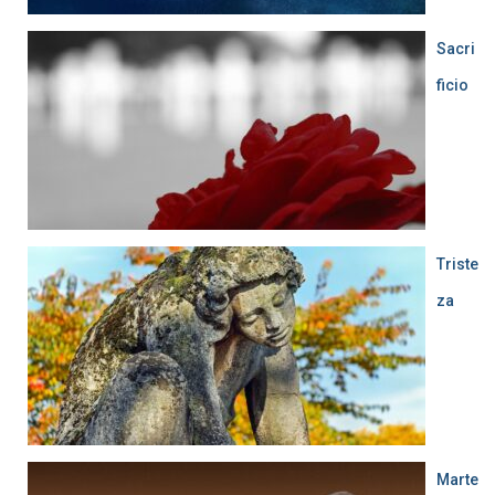
Sacri
ficio
Triste
za
Marte