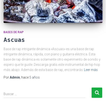
BASES DE RAP
Ascuas
Base de rap intrigante dinámica «Ascuas» es una base de rap
intrigante dinámica, rápida, con piano y guitarra eléctrica. Esta
base de rap dinámica es solamente otro experimento de sonido y
espero que te guste. Descarga gratis este instrumental de hip-hop
más abajo. Además de esta base de rap, encontrarás
Leer más
Por
Admin
, hace
5 años
B
Buscar …
u
s
c