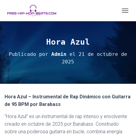
C
A
M
B
I
Hora Azul
A
R
Publicado por
Admin
el
21 de octubre de
M
2025
O
D
O
D
E
N
A
Hora Azul – Instrumental de Rap Dinámico con Guitarra
V
de 95 BPM por Barabass
E
G
“Hora Azul” es un instrumental de rap intenso y envolvente
A
creado en octubre de 2025 por Barabass. Construido
C
I
sobre una poderosa guitarra en bucle, combina energía