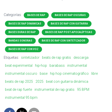
Categorías:
BASES DE RAP
BASES DE RAP OSCURAS
BASES DE RAP DINÁMICAS
BASES DE RAP CON GUITARRA
BASES DURAS DE RAP
BASES DE RAP POST-APOCALÍPTICAS
BANDAS SONORAS
BASES DE RAP CON SINTETIZADOR
BASES DE RAP CON VOZ
Etiquetas:
sintetizador
beats de rap gratis
descarga
beat experimental
hip-hop
barabass
instrumental
instrumental oscuro
base
hip hop cinematográfico
libre
beats de rap 2025
2025
beat con guitarra dinámica
beat de rap fuerte
instrumental de rap gratis
95 BPM
instrumental 95 bpm