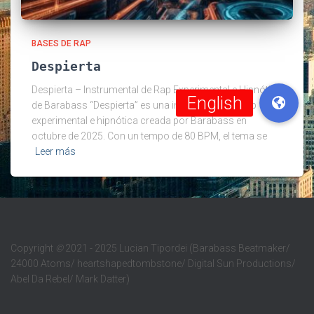
BASES DE RAP
Despierta
Despierta – Instrumental de Rap Experimental e Hipnótica
de Barabass “Despierta” es una instrumental de rap
experimental e hipnótica creada por Barabass en
octubre de 2025. Con un tempo de 80 BPM, el tema se
Leer más
Copyright
©
2021 - 2025 Lucian Tipordei (Barabass Beatmaker/
24000 Atoms/ heartshapedtombstone/ Digital Sun Productions/
Abel Da Rebel/ Mark Datter)