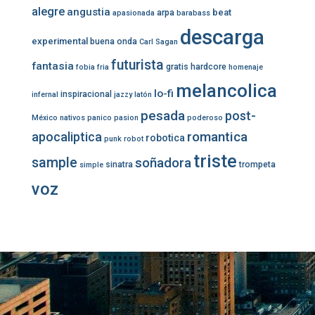
alegre
angustia
beat
arpa
apasionada
barabass
descarga
experimental
buena onda
Carl Sagan
futurista
fantasia
gratis
hardcore
fobia
fria
homenaje
melancolica
lo-fi
inspiracional
infernal
jazzy
latón
pesada
post-
México
nativos
panico
pasion
poderoso
romantica
apocaliptica
robotica
punk
robot
triste
sample
soñadora
sinatra
trompeta
simple
voz