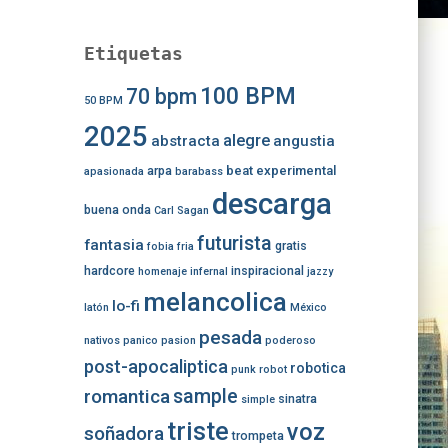
Etiquetas
100 BPM
70 bpm
50 BPM
2025
alegre
abstracta
angustia
beat experimental
arpa
apasionada
barabass
descarga
buena onda
Carl Sagan
futurista
fantasia
gratis
fobia
fria
hardcore
inspiracional
homenaje
infernal
jazzy
melancolica
lo-fi
latón
México
pesada
nativos
panico
pasion
poderoso
post-apocaliptica
robotica
punk
robot
romantica
sample
sinatra
simple
triste
voz
soñadora
trompeta