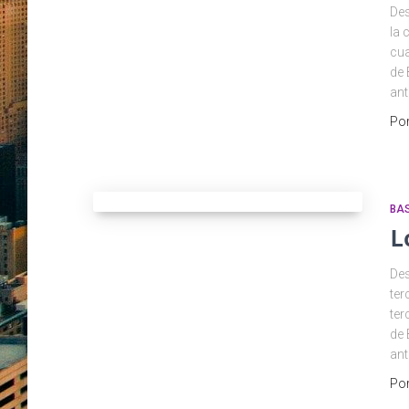
Des
la 
cua
de 
ant
Po
BAS
L
Des
ter
ter
de 
ant
Po