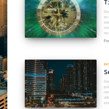
T
Des
es 
ext
olv
rec
Po
BA
S
Des
pis
rit
«Me
ins