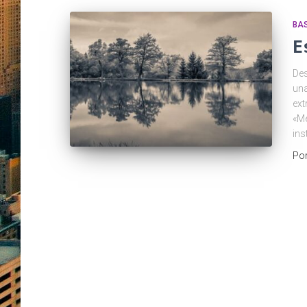
BA
E
Des
una
ext
«Me
ins
Po