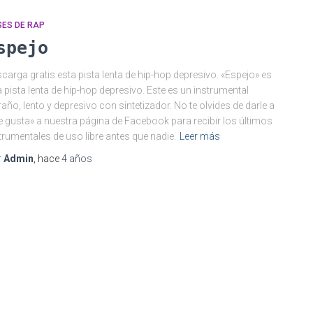
SES DE RAP
spejo
carga gratis esta pista lenta de hip-hop depresivo. «Espejo» es
 pista lenta de hip-hop depresivo. Este es un instrumental
raño, lento y depresivo con sintetizador. No te olvides de darle a
 gusta» a nuestra página de Facebook para recibir los últimos
trumentales de uso libre antes que nadie.
Leer más
r
Admin
, hace
4 años