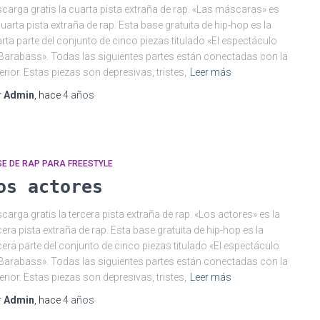
carga gratis la cuarta pista extraña de rap. «Las máscaras» es
cuarta pista extraña de rap. Esta base gratuita de hip-hop es la
rta parte del conjunto de cinco piezas titulado «El espectáculo
Barabass». Todas las siguientes partes están conectadas con la
erior. Estas piezas son depresivas, tristes,
Leer más
r
Admin
, hace
4 años
E DE RAP PARA FREESTYLE
os actores
carga gratis la tercera pista extraña de rap. «Los actores» es la
cera pista extraña de rap. Esta base gratuita de hip-hop es la
cera parte del conjunto de cinco piezas titulado «El espectáculo
Barabass». Todas las siguientes partes están conectadas con la
erior. Estas piezas son depresivas, tristes,
Leer más
r
Admin
, hace
4 años