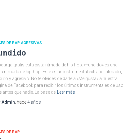
SES DE RAP AGRESIVAS
undido
carga gratis esta pista ritmada de hip-hop. «Fundido» es una
ta ritmada de hip-hop. Este es un instrumental extraño, ritmado,
uro y agresivo. No te olvides de darle a «Me gusta» a nuestra
ina de Facebook para recibir los últimos instrumentales de uso
re antes que nadie. La base de
Leer más
r
Admin
, hace
4 años
SES DE RAP