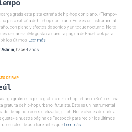
iempo
carga gratis esta pista extraña de hip-hop con piano. «Tiempo»
una pista extraña de hip-hop con piano. Este es un instrumental
raño, con piano y efectos de sonido y un toque nocturno. No te
ides de darle a «Me gusta» a nuestra página de Facebook para
ibir los últimos
Leer más
r
Admin
, hace
4 años
SES DE RAP
eúl
carga gratis esta pista gratuita de hip-hop urbano. «Seúl» es una
ta gratuita de hip-hop urbano, futurista. Este es un instrumental
mado de hip-hop con sintetizador, glitch. No te olvides de darle a
 gusta» a nuestra página de Facebook para recibir los últimos
trumentales de uso libre antes que
Leer más