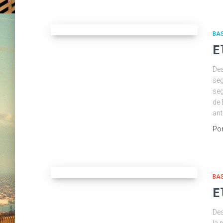
BAS
E
Des
seg
seg
de 
ant
Po
BAS
E
Des