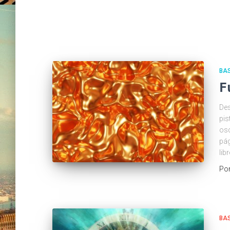
BA
F
Des
pis
osc
pág
lib
Po
BA