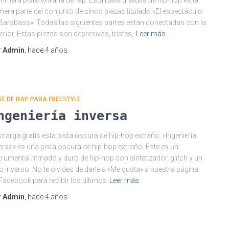
primera pista extraña de rap. Esta base gratuita de hip-hop es la
mera parte del conjunto de cinco piezas titulado «El espectáculo
Barabass». Todas las siguientes partes están conectadas con la
erior. Estas piezas son depresivas, tristes,
Leer más
r
Admin
, hace
4 años
E DE RAP PARA FREESTYLE
ngeniería inversa
carga gratis esta pista oscura de hip-hop extraño. «Ingeniería
ersa» es una pista oscura de hip-hop extraño. Este es un
trumental ritmado y duro de hip-hop con sintetizador, glitch y un
tro inverso. No te olvides de darle a «Me gusta» a nuestra página
Facebook para recibir los últimos
Leer más
r
Admin
, hace
4 años