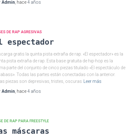
r
Admin
, hace
4 años
SES DE RAP AGRESIVAS
l espectador
carga gratis la quinta pista extraña de rap. «El espectador» es la
nta pista extraña de rap. Esta base gratuita de hip-hop es la
ima parte del conjunto de cinco piezas titulado «El espectáculo de
abass». Todas las partes están conectadas con la anterior.
as piezas son depresivas, tristes, oscuras
Leer más
r
Admin
, hace
4 años
E DE RAP PARA FREESTYLE
as máscaras