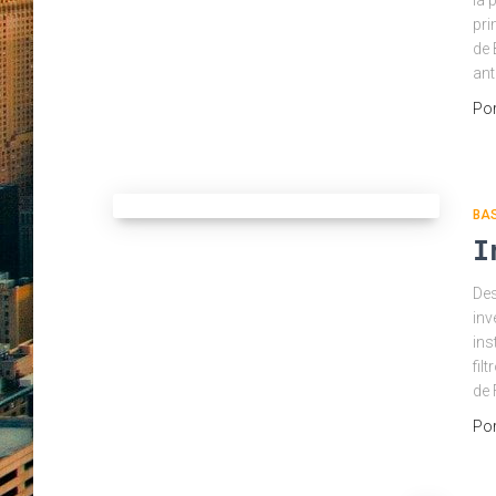
la 
pri
de 
ant
Po
BAS
I
Des
inv
ins
fil
de 
Po