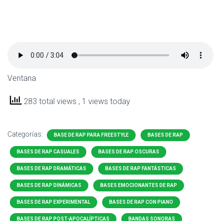
Ventana
283 total views
, 1 views today
Categorías:
BASE DE RAP PARA FREESTYLE
BASES DE RAP
BASES DE RAP CASUALES
BASES DE RAP OSCURAS
BASES DE RAP DRAMÁTICAS
BASES DE RAP FANTÁSTICAS
BASES DE RAP DINÁMICAS
BASES EMOCIONANTES DE RAP
BASES DE RAP EXPERIMENTAL
BASES DE RAP CON PIANO
BASES DE RAP POST-APOCALÍPTICAS
BANDAS SONORAS