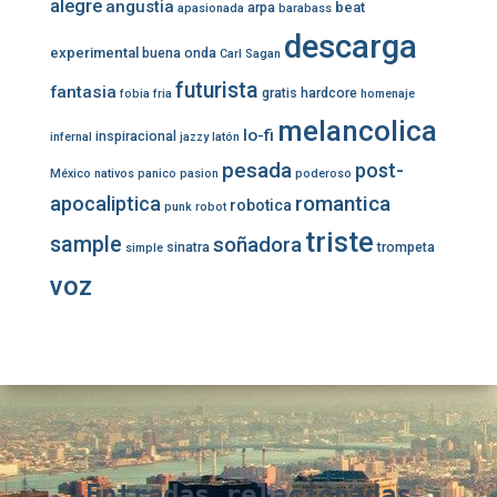
alegre
angustia
beat
arpa
apasionada
barabass
descarga
experimental
buena onda
Carl Sagan
futurista
fantasia
gratis
hardcore
fobia
fria
homenaje
melancolica
lo-fi
inspiracional
infernal
jazzy
latón
pesada
post-
México
nativos
panico
pasion
poderoso
romantica
apocaliptica
robotica
punk
robot
triste
sample
soñadora
sinatra
trompeta
simple
voz
Entradas relacionadas