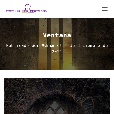
C
A
M
B
I
Ventana
A
R
Publicado por
Admin
el
1 de diciembre de
M
2021
O
D
O
D
E
N
A
V
E
G
A
C
I