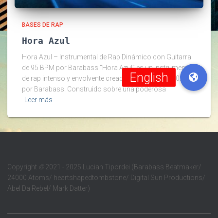
BASES DE RAP
Hora Azul
Hora Azul – Instrumental de Rap Dinámico con Guitarra
de 95 BPM por Barabass “Hora Azul” es un instrumental
de rap intenso y envolvente creado en octubre de 2025
por Barabass. Construido sobre una poderosa
Leer más
Copyright
©
2021 - 2025 Lucian Tipordei (Barabass Beatmaker/
24000 Atoms/ heartshapedtombstone/ Digital Sun Productions/
Abel Da Rebel/ Mark Datter)