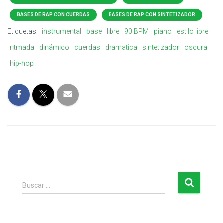
BASES DE RAP CON CUERDAS
BASES DE RAP CON SINTETIZADOR
Etiquetas:
instrumental
base
libre
90 BPM
piano
estilo libre
ritmada
dinámico
cuerdas
dramatica
sintetizador
oscura
hip-hop
B
Buscar …
u
s
c
a