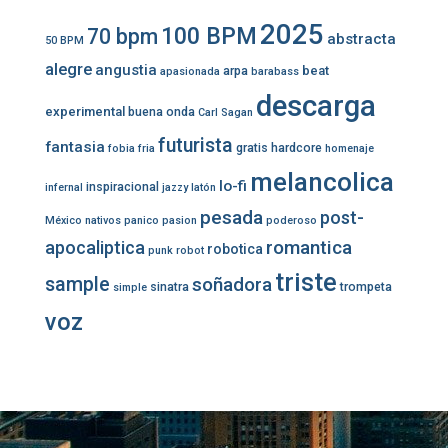
2025
100 BPM
70 bpm
abstracta
50 BPM
alegre
angustia
beat
arpa
apasionada
barabass
descarga
experimental
buena onda
Carl Sagan
futurista
fantasia
gratis
hardcore
fobia
fria
homenaje
melancolica
lo-fi
inspiracional
infernal
jazzy
latón
pesada
post-
México
nativos
panico
pasion
poderoso
romantica
apocaliptica
robotica
punk
robot
triste
sample
soñadora
sinatra
trompeta
simple
voz