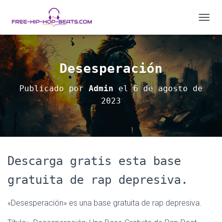
C
A
M
B
I
Desesperación
A
R
Publicado por
Admin
el
6 de agosto de
M
2023
O
D
O
D
E
N
A
Descarga gratis esta base
V
E
gratuita de rap depresiva.
G
A
«Desesperación» es una base gratuita de rap depresiva.
C
I