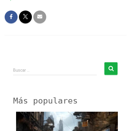
B
Buscar …
u
s
c
a
r
Más populares
: