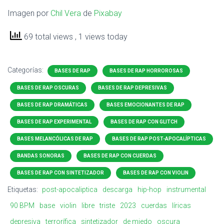
Imagen por
Chil Vera
de
Pixabay
69 total views
, 1 views today
Categorías:
BASES DE RAP
BASES DE RAP HORROROSAS
BASES DE RAP OSCURAS
BASES DE RAP DEPRESIVAS
BASES DE RAP DRAMÁTICAS
BASES EMOCIONANTES DE RAP
BASES DE RAP EXPERIMENTAL
BASES DE RAP CON GLITCH
BASES MELANCÓLICAS DE RAP
BASES DE RAP POST-APOCALÍPTICAS
BANDAS SONORAS
BASES DE RAP CON CUERDAS
BASES DE RAP CON SINTETIZADOR
BASES DE RAP CON VIOLIN
Etiquetas:
post-apocaliptica
descarga
hip-hop
instrumental
90 BPM
base
violin
libre
triste
2023
cuerdas
líricas
depresiva
terrorífica
sintetizador
de miedo
oscura