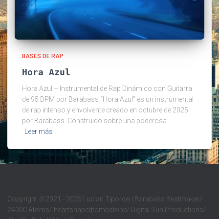
BASES DE RAP
Hora Azul
Hora Azul – Instrumental de Rap Dinámico con Guitarra
de 95 BPM por Barabass “Hora Azul” es un instrumental
de rap intenso y envolvente creado en octubre de 2025
por Barabass. Construido sobre una poderosa
Leer más
Copyright
©
2021 - 2025 Lucian Tipordei (Barabass Beatmaker/
24000 Atoms/ heartshapedtombstone/ Digital Sun Productions/