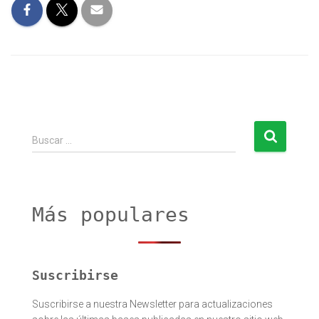
B
Buscar …
u
s
c
a
r
Más populares
:
Suscribirse
Suscribirse a nuestra Newsletter para actualizaciones