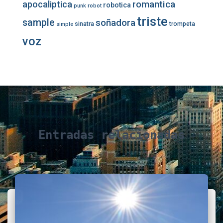
romantica
apocaliptica
robotica
punk
robot
triste
sample
soñadora
sinatra
trompeta
simple
voz
Entradas relacionadas