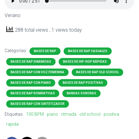
Verano
288 total views
, 1 views today
Categorías:
BASES DE RAP
BASES DE RAP CASUALES
BASES DE RAP DINÁMICAS
BASES DE HIP-HOP RÁPIDAS
BASES DE RAP CON VOZ FEMENINA
BASES DE RAP OLD SCHOOL
BASES DE RAP CON PIANO
BASES DE RAP POSITIVAS
BASES DE RAP ROMÁNTICAS
BANDAS SONORAS
BASES DE RAP CON SINTETIZADOR
Etiquetas:
100 BPM
piano
ritmada
old school
positiva
rapida