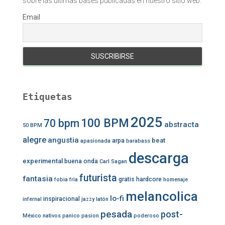
sobre las últimas bases publicadas en nuestro sitio web.
Email
Etiquetas
2025
100 BPM
70 bpm
abstracta
50 BPM
alegre
angustia
beat
arpa
apasionada
barabass
descarga
experimental
buena onda
Carl Sagan
futurista
fantasia
gratis
hardcore
fobia
fria
homenaje
melancolica
lo-fi
inspiracional
infernal
jazzy
latón
pesada
post-
México
nativos
panico
pasion
poderoso