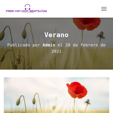
C
A
M
B
I
Verano
A
R
Publicado por
Admin
el
20 de febrero de
M
2021
O
D
O
D
E
N
A
V
E
G
A
C
I