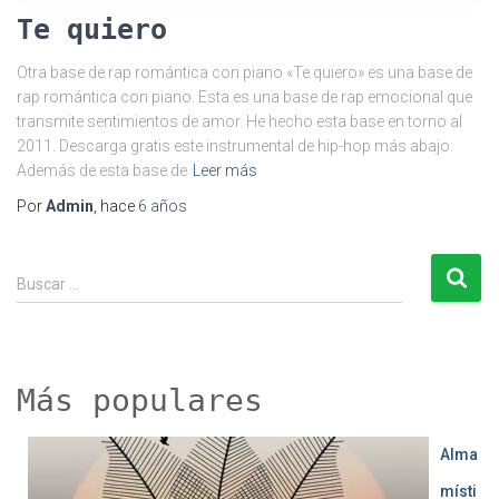
Te quiero
Otra base de rap romántica con piano «Te quiero» es una base de
rap romántica con piano. Esta es una base de rap emocional que
transmite sentimientos de amor. He hecho esta base en torno al
2011. Descarga gratis este instrumental de hip-hop más abajo.
Además de esta base de
Leer más
Por
Admin
, hace
6 años
B
Buscar …
u
s
c
a
r
Más populares
:
Alma
místi