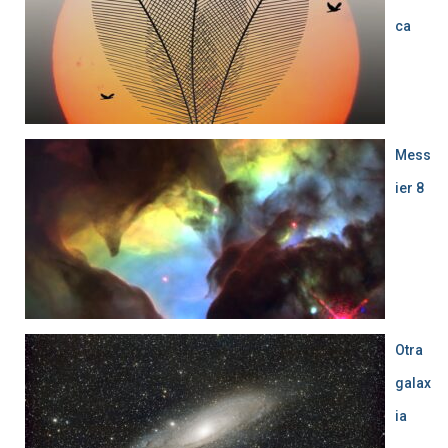
ca
Mess
ier 8
Otra
galax
ia