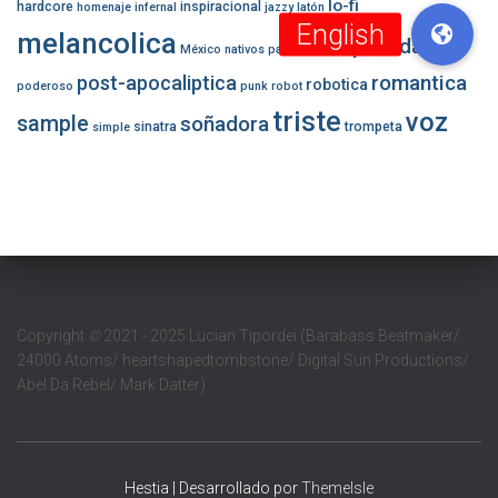
lo-fi
hardcore
inspiracional
homenaje
infernal
jazzy
latón
melancolica
pesada
México
nativos
panico
pasion
romantica
post-apocaliptica
robotica
poderoso
punk
robot
triste
voz
sample
soñadora
sinatra
trompeta
simple
Copyright
©
2021 - 2025 Lucian Tipordei (Barabass Beatmaker/
24000 Atoms/ heartshapedtombstone/ Digital Sun Productions/
Abel Da Rebel/ Mark Datter)
Hestia | Desarrollado por
ThemeIsle