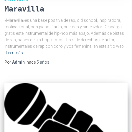
Maravilla
«Maravilla»es una base positiva de rap, old school, inspiradora,
motivacional, con piano, flauta, cuerdas y sintetizdor. Descarga
gratis este instrumental de hip-hop más abajo. Además de pistas
de rap, bases de hip-hop, ritmos libres de derechos de autor,
instrumentales de rap con coro y voz femenina, en este sitio web
Leer más
Por
Admin
, hace
5 años