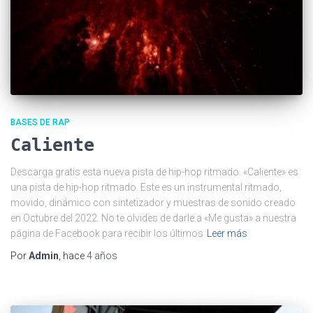
BASES DE RAP
Caliente
Descarga gratis esta nueva pista de hip-hop ritmado. «Caliente» es
una pista de hip-hop ritmado. Este es un instrumental ritmado,
movido, dinámico con sintetizador y muestras de sonido creado
en Octubre del 2022. No te olvides de darle a «Me gusta» a nuestra
página de Facebook para recibir los últimos
Leer más
Por
Admin
, hace
4 años