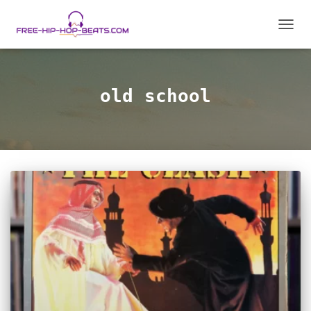
CAMB
MODO
DE
NAVEG
old school