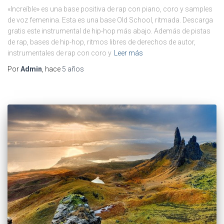
«Increíble» es una base positiva de rap con piano, coro y samples
de voz femenina. Esta es una base Old School, ritmada. Descarga
gratis este instrumental de hip-hop más abajo. Además de pistas
de rap, bases de hip-hop, ritmos libres de derechos de autor,
instrumentales de rap con coro y
Leer más
Por
Admin
, hace
5 años