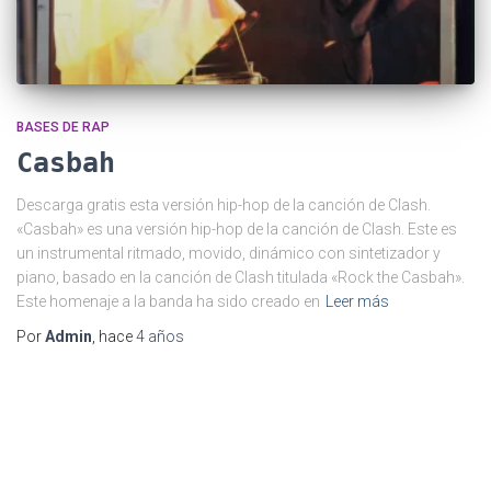
BASES DE RAP
Casbah
Descarga gratis esta versión hip-hop de la canción de Clash.
«Casbah» es una versión hip-hop de la canción de Clash. Este es
un instrumental ritmado, movido, dinámico con sintetizador y
piano, basado en la canción de Clash titulada «Rock the Casbah».
Este homenaje a la banda ha sido creado en
Leer más
Por
Admin
, hace
4 años