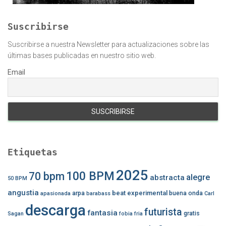
Suscribirse
Suscribirse a nuestra Newsletter para actualizaciones sobre las
últimas bases publicadas en nuestro sitio web.
Email
Etiquetas
2025
100 BPM
70 bpm
alegre
abstracta
50 BPM
angustia
beat experimental
arpa
buena onda
apasionada
barabass
Carl
descarga
futurista
fantasia
gratis
Sagan
fobia
fria