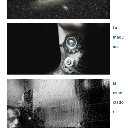
La
máqu
ina
El
espe
ctado
r