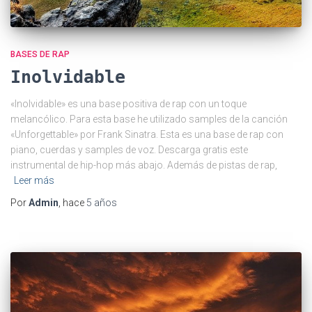
BASES DE RAP
Inolvidable
«Inolvidable» es una base positiva de rap con un toque
melancólico. Para esta base he utilizado samples de la canción
«Unforgettable» por Frank Sinatra. Esta es una base de rap con
piano, cuerdas y samples de voz. Descarga gratis este
instrumental de hip-hop más abajo. Además de pistas de rap,
Leer más
Por
Admin
, hace
5 años