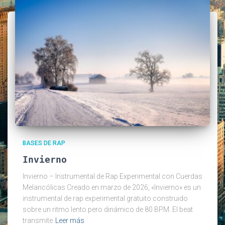
BASES DE RAP
Invierno
Invierno – Instrumental de Rap Experimental con Cuerdas
Melancólicas Creado en marzo de 2026, «Invierno» es un
instrumental de rap experimental gratuito construido
sobre un ritmo lento pero dinámico de 80 BPM. El beat
transmite
Leer más