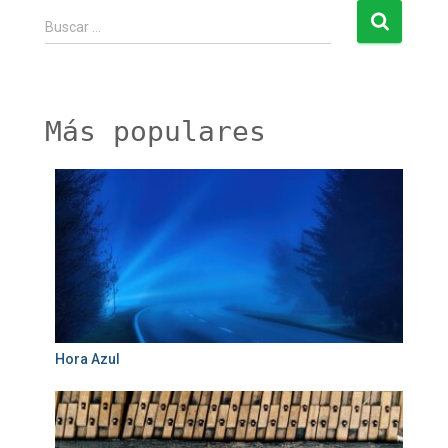
B
Buscar …
u
s
c
a
r
Más populares
:
Hora Azul