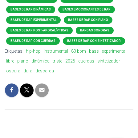
BASES DE RAP DINÁMICAS
BASES EMOCIONANTES DE RAP
BASES DE RAP EXPERIMENTAL
BASES DE RAP CON PIANO
BASES DE RAP POST-APOCALÍPTICAS
BANDAS SONORAS
BASES DE RAP CON CUERDAS
BASES DE RAP CON SINTETIZADOR
Etiquetas:
hip-hop
instrumental
80 bpm
base
experimental
libre
piano
dinámica
triste
2025
cuerdas
sintetizador
oscura
dura
descarga