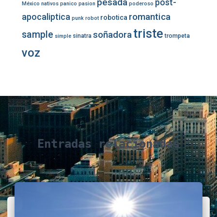
pesada
post-
México
nativos
panico
pasion
poderoso
romantica
apocaliptica
robotica
punk
robot
triste
sample
soñadora
sinatra
trompeta
simple
voz
Entradas relacionadas