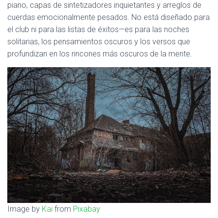
Ó
piano, capas de sintetizadores inquietantes y arreglos de
N
cuerdas emocionalmente pesados. No está diseñado para
el club ni para las listas de éxitos—es para las noches
solitarias, los pensamientos oscuros y los versos que
profundizan en los rincones más oscuros de la mente.
Image by
Kai
from
Pixabay