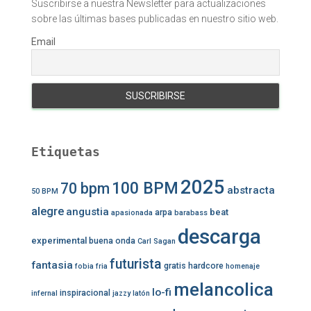
Suscribirse a nuestra Newsletter para actualizaciones
sobre las últimas bases publicadas en nuestro sitio web.
Email
Etiquetas
2025
100 BPM
70 bpm
abstracta
50 BPM
alegre
angustia
beat
arpa
apasionada
barabass
descarga
experimental
buena onda
Carl Sagan
futurista
fantasia
gratis
hardcore
fobia
fria
homenaje
melancolica
lo-fi
inspiracional
infernal
jazzy
latón