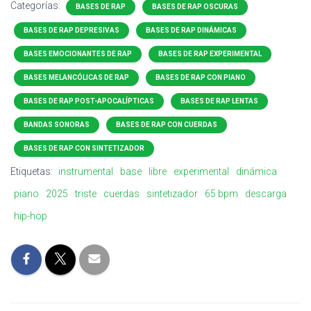
Categorías:
BASES DE RAP
BASES DE RAP OSCURAS
BASES DE RAP DEPRESIVAS
BASES DE RAP DINÁMICAS
BASES EMOCIONANTES DE RAP
BASES DE RAP EXPERIMENTAL
BASES MELANCÓLICAS DE RAP
BASES DE RAP CON PIANO
BASES DE RAP POST-APOCALÍPTICAS
BASES DE RAP LENTAS
BANDAS SONORAS
BASES DE RAP CON CUERDAS
BASES DE RAP CON SINTETIZADOR
Etiquetas:
instrumental
base
libre
experimental
dinámica
piano
2025
triste
cuerdas
sintetizador
65 bpm
descarga
hip-hop