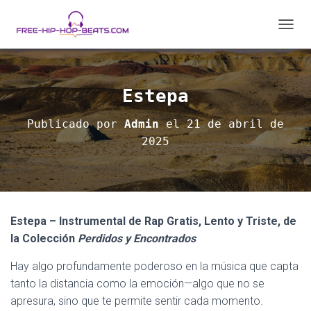
C
A
M
B
I
Estepa
A
R
Publicado por
Admin
el
21 de abril de
M
2025
O
D
O
D
E
N
A
Estepa – Instrumental de Rap Gratis, Lento y Triste, de
V
la Colección
Perdidos y Encontrados
E
G
Hay algo profundamente poderoso en la música que capta
A
tanto la distancia como la emoción—algo que no se
C
I
apresura, sino que te permite sentir cada momento.