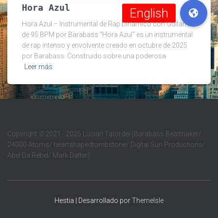
Hora Azul
Hora Azul – Instrumental de Rap Dinámico con Guitarra
de 95 BPM por Barabass “Hora Azul” es un instrumental
de rap intenso y envolvente creado en octubre de 2025
por Barabass. Construido sobre una poderosa
Leer más
Copyright
©
2021 - 2025 Lucian Tipordei (Barabass Beatmaker/
24000 Atoms/ heartshapedtombstone/ Digital Sun Productions/
Abel Da Rebel/ Mark Datter)
Hestia | Desarrollado por
ThemeIsle