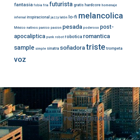
futurista
fantasia
gratis
hardcore
fobia
fria
homenaje
melancolica
lo-fi
inspiracional
infernal
jazzy
latón
pesada
post-
México
nativos
panico
pasion
poderoso
romantica
apocaliptica
robotica
punk
robot
triste
sample
soñadora
sinatra
trompeta
simple
voz
Entradas relacionadas