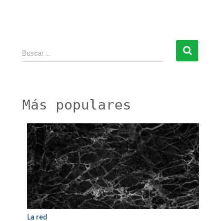
B
Buscar …
u
s
c
a
r
Más populares
:
La red