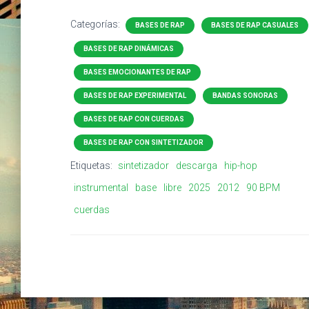
Categorías:
BASES DE RAP
BASES DE RAP CASUALES
BASES DE RAP DINÁMICAS
BASES EMOCIONANTES DE RAP
BASES DE RAP EXPERIMENTAL
BANDAS SONORAS
BASES DE RAP CON CUERDAS
BASES DE RAP CON SINTETIZADOR
Etiquetas:
sintetizador
descarga
hip-hop
instrumental
base
libre
2025
2012
90 BPM
cuerdas