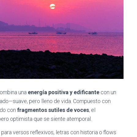
 combina una
energía positiva y edificante
con un
brado—suave, pero lleno de vida. Compuesto con
ado con
fragmentos sutiles de voces
, el
ero optimista que se siente atemporal.
para versos reflexivos, letras con historia o flows