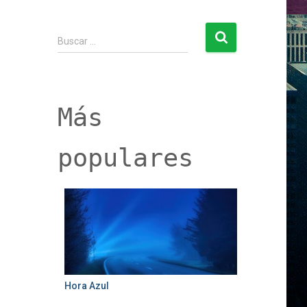
B
Buscar …
u
s
c
a
r
Más
:
populares
Hora Azul