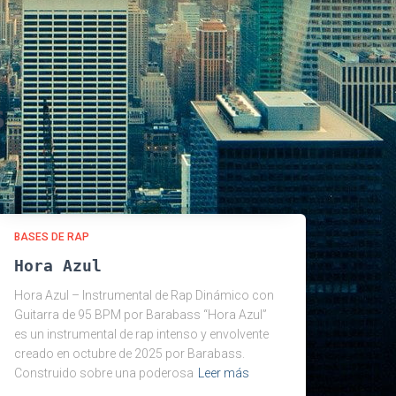
s
BASES DE RAP
Hora Azul
Hora Azul – Instrumental de Rap Dinámico con
Guitarra de 95 BPM por Barabass “Hora Azul”
es un instrumental de rap intenso y envolvente
creado en octubre de 2025 por Barabass.
Construido sobre una poderosa
Leer más