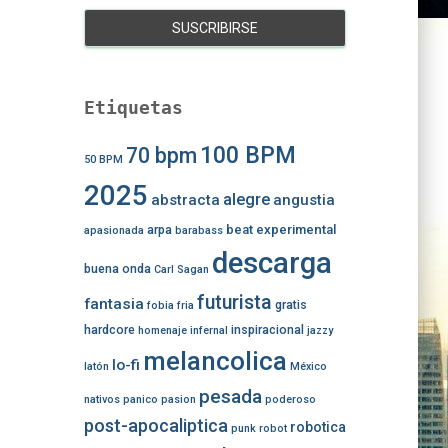
Etiquetas
100 BPM
70 bpm
50 BPM
2025
alegre
abstracta
angustia
beat experimental
arpa
apasionada
barabass
descarga
buena onda
Carl Sagan
futurista
fantasia
gratis
fobia
fria
hardcore
inspiracional
homenaje
infernal
jazzy
melancolica
lo-fi
latón
México
pesada
nativos
panico
pasion
poderoso
post-apocaliptica
robotica
punk
robot