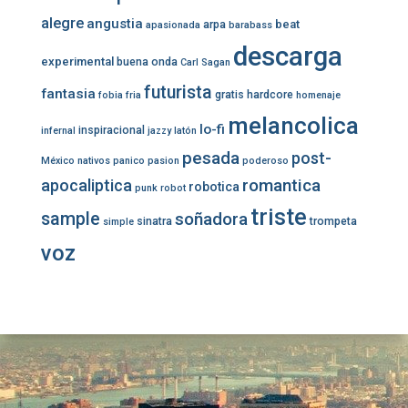
alegre
angustia
beat
arpa
apasionada
barabass
descarga
experimental
buena onda
Carl Sagan
futurista
fantasia
gratis
hardcore
fobia
fria
homenaje
melancolica
lo-fi
inspiracional
infernal
jazzy
latón
pesada
post-
México
nativos
panico
pasion
poderoso
romantica
apocaliptica
robotica
punk
robot
triste
sample
soñadora
sinatra
trompeta
simple
voz