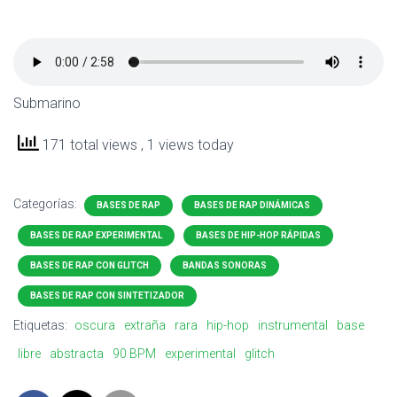
Submarino
171 total views
, 1 views today
Categorías:
BASES DE RAP
BASES DE RAP DINÁMICAS
BASES DE RAP EXPERIMENTAL
BASES DE HIP-HOP RÁPIDAS
BASES DE RAP CON GLITCH
BANDAS SONORAS
BASES DE RAP CON SINTETIZADOR
Etiquetas:
oscura
extraña
rara
hip-hop
instrumental
base
libre
abstracta
90 BPM
experimental
glitch