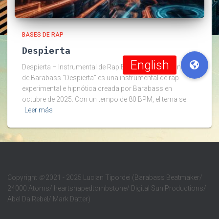
BASES DE RAP
Despierta
Despierta – Instrumental de Rap Experimental e Hipnótica
de Barabass “Despierta” es una instrumental de rap
experimental e hipnótica creada por Barabass en
octubre de 2025. Con un tempo de 80 BPM, el tema se
Leer más
Copyright
©
2021 - 2025 Lucian Tipordei (Barabass Beatmaker/
24000 Atoms/ heartshapedtombstone/ Digital Sun Productions/
Abel Da Rebel/ Mark Datter)