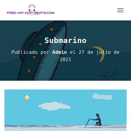
C
A
M
B
I
Submarino
A
R
Publicado por
Admin
el
27 de julio de
M
2021
O
D
O
D
E
N
A
V
E
G
A
C
I