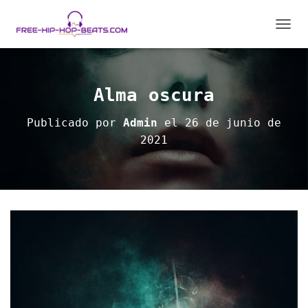
C
A
M
B
I
Alma oscura
A
R
Publicado por
Admin
el
26 de junio de
M
2021
O
D
O
D
E
N
A
V
E
G
A
C
I