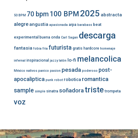
2025
100 BPM
70 bpm
abstracta
50 BPM
alegre
angustia
beat
arpa
apasionada
barabass
descarga
experimental
buena onda
Carl Sagan
futurista
fantasia
gratis
hardcore
fobia
fria
homenaje
melancolica
lo-fi
inspiracional
infernal
jazzy
latón
pesada
post-
México
nativos
panico
pasion
poderoso
romantica
apocaliptica
robotica
punk
robot
triste
sample
soñadora
sinatra
trompeta
simple
voz