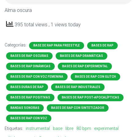
Alma oscura
395 total views
, 1 views today
Categorías:
BASE DE RAP PARA FREESTYLE
BASES DE RAP
BASES DE RAP OSCURAS
BASES DE RAP DRAMÁTICAS
BASES DE RAP DINÁMICAS
BASES DE RAP EXPERIMENTAL
BASES DE RAP CON VOZ FEMENINA
BASES DE RAP CON GLITCH
BASES DURAS DE RAP
BASES DE RAP INDUSTRIALES
BASES DE RAP POSITIVAS
BASES DE RAP POST-APOCALÍPTICAS
BANDAS SONORAS
BASES DE RAP CON SINTETIZADOR
BASES DE RAP CON VOZ
Etiquetas:
instrumental
base
libre
80 bpm
experimental