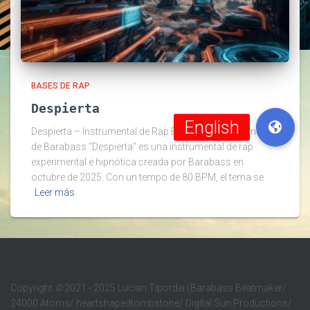
BASES DE RAP
Despierta
Despierta – Instrumental de Rap Experimental e Hipnótica
de Barabass “Despierta” es una instrumental de rap
experimental e hipnótica creada por Barabass en
octubre de 2025. Con un tempo de 80 BPM, el tema se
Leer más
Copyright
©
2021 - 2025 Lucian Tipordei (Barabass Beatmaker/
24000 Atoms/ heartshapedtombstone/ Digital Sun Productions/