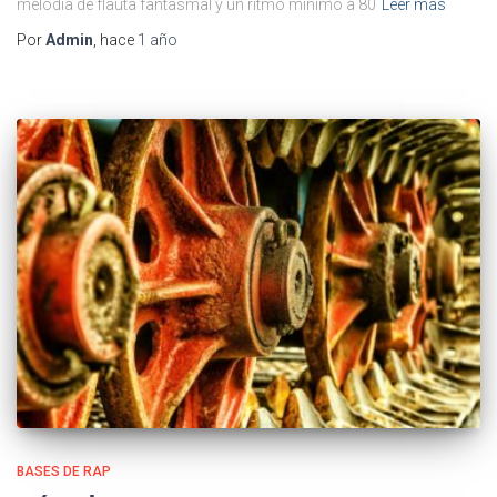
melodía de flauta fantasmal y un ritmo mínimo a 80
Leer más
Por
Admin
, hace
1 año
BASES DE RAP