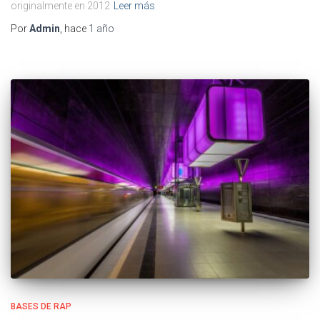
originalmente en 2012
Leer más
Por
Admin
, hace
1 año
BASES DE RAP