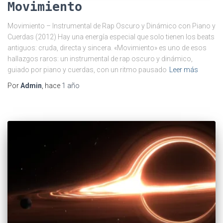
Movimiento
Movimiento – Instrumental de Rap Oscuro y Dinámico con Piano y
Cuerdas (2012) Hay una energía especial que solo tienen los beats
antiguos: cruda, directa y sincera. «Movimiento» es uno de esos
hallazgos raros: un instrumental de rap oscuro y dinámico,
guiado por piano y cuerdas, con un ritmo pausado
Leer más
Por
Admin
, hace
1 año