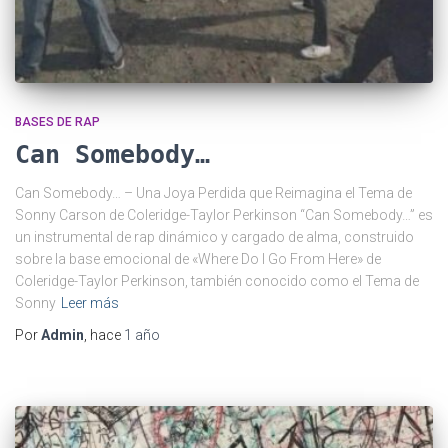
BASES DE RAP
Can Somebody…
Can Somebody… – Una Joya Perdida que Reimagina el Tema de
Sonny Carson de Coleridge-Taylor Perkinson “Can Somebody…” es
un instrumental de rap dinámico y cargado de alma, construido
sobre la base emocional de «Where Do I Go From Here» de
Coleridge-Taylor Perkinson, también conocido como el Tema de
Sonny
Leer más
Por
Admin
, hace
1 año