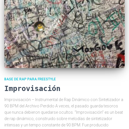
BASE DE RAP PARA FREESTYLE
Improvisación
Improvisación – Instrumental de Rap Dinámico con Sintetizador a
90 BPM del Archivo Perdido A veces, el pasado guarda tesoros
que nunca debieron quedarse ocultos. “Improvisación” es un beat
de rap dinámico, construido sobre melodías de sintetizador
intensas y un tempo constante de 90 BPM. Fue producido