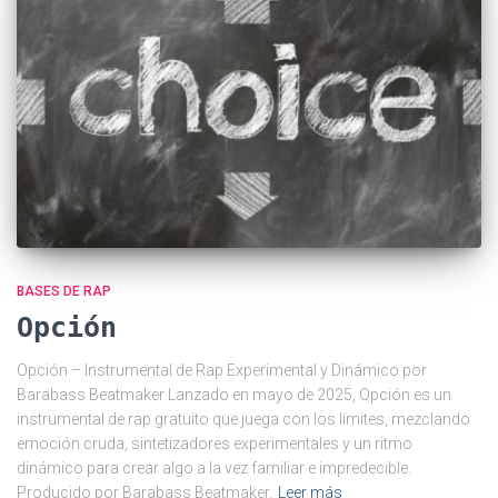
BASES DE RAP
Opción
Opción – Instrumental de Rap Experimental y Dinámico por
Barabass Beatmaker Lanzado en mayo de 2025, Opción es un
instrumental de rap gratuito que juega con los límites, mezclando
emoción cruda, sintetizadores experimentales y un ritmo
dinámico para crear algo a la vez familiar e impredecible.
Producido por Barabass Beatmaker,
Leer más