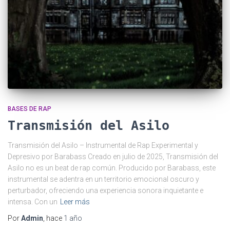
BASES DE RAP
Transmisión del Asilo
Transmisión del Asilo – Instrumental de Rap Experimental y
Depresivo por Barabass Creado en julio de 2025, Transmisión del
Asilo no es un beat de rap común. Producido por Barabass, este
instrumental se adentra en un territorio emocional oscuro y
perturbador, ofreciendo una experiencia sonora inquietante e
intensa. Con un
Leer más
Por
Admin
, hace
1 año