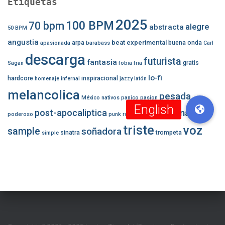
Etiquetas
2025
100 BPM
70 bpm
alegre
abstracta
50 BPM
angustia
beat experimental
arpa
buena onda
apasionada
barabass
Carl
descarga
futurista
fantasia
gratis
Sagan
fobia
fria
lo-fi
hardcore
inspiracional
homenaje
infernal
jazzy
latón
melancolica
pesada
México
nativos
panico
pasion
romantica
post-apocaliptica
robotica
poderoso
punk
robot
triste
voz
sample
soñadora
sinatra
trompeta
simple