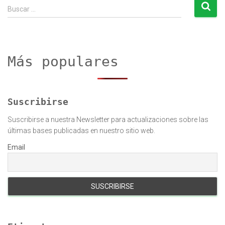
de
B
Buscar …
u
entradas
s
c
a
r
Más populares
:
Suscribirse
Suscribirse a nuestra Newsletter para actualizaciones sobre las
últimas bases publicadas en nuestro sitio web.
Email