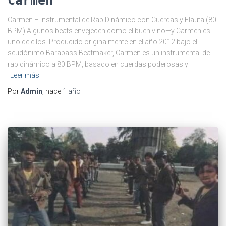
Carmen
Carmen – Instrumental de Rap Dinámico con Cuerdas y Flauta (80
BPM) Algunos beats envejecen como el buen vino—y Carmen es
uno de ellos. Producido originalmente en el año 2012 bajo el
seudónimo Barabass Beatmaker, Carmen es un instrumental de
rap dinámico a 80 BPM, basado en cuerdas poderosas y
Leer más
Por
Admin
, hace
1 año