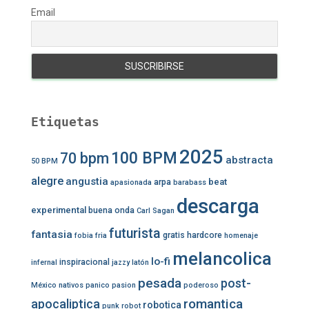
Email
Etiquetas
2025
100 BPM
70 bpm
abstracta
50 BPM
alegre
angustia
beat
arpa
apasionada
barabass
descarga
experimental
buena onda
Carl Sagan
futurista
fantasia
gratis
hardcore
fobia
fria
homenaje
melancolica
lo-fi
inspiracional
infernal
jazzy
latón
pesada
post-
México
nativos
panico
pasion
poderoso
romantica
apocaliptica
robotica
punk
robot