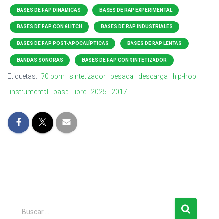
BASES DE RAP DINÁMICAS
BASES DE RAP EXPERIMENTAL
BASES DE RAP CON GLITCH
BASES DE RAP INDUSTRIALES
BASES DE RAP POST-APOCALÍPTICAS
BASES DE RAP LENTAS
BANDAS SONORAS
BASES DE RAP CON SINTETIZADOR
Etiquetas:
70 bpm
sintetizador
pesada
descarga
hip-hop
instrumental
base
libre
2025
2017
B
Buscar …
u