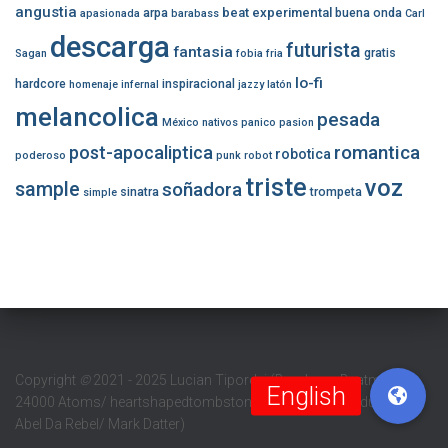
angustia
beat experimental
arpa
buena onda
apasionada
barabass
Carl
descarga
futurista
fantasia
gratis
Sagan
fobia
fria
lo-fi
hardcore
inspiracional
homenaje
infernal
jazzy
latón
melancolica
pesada
México
nativos
panico
pasion
romantica
post-apocaliptica
robotica
poderoso
punk
robot
triste
voz
sample
soñadora
sinatra
trompeta
simple
Copyright
©
2021 - 2025 Lucian Tipordei (Barabass Beatmaker/
24000 Atoms/ heartshapedtombstone/ Digital Sun Productions/
Abel Da Rebel/ Mark Datter)