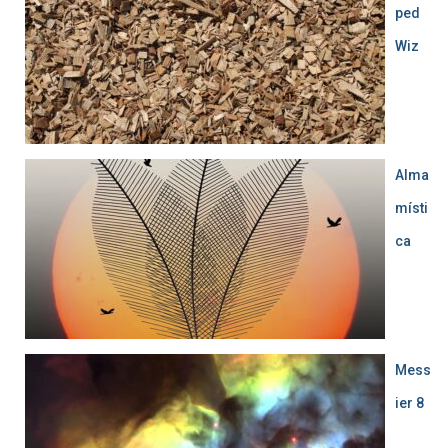
ped
Wiz
Alma
místi
ca
Mess
ier 8