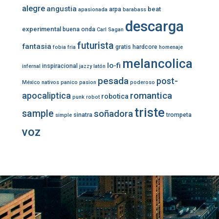
alegre
angustia
beat
arpa
apasionada
barabass
descarga
experimental
buena onda
Carl Sagan
futurista
fantasia
gratis
hardcore
fobia
fria
homenaje
melancolica
lo-fi
inspiracional
infernal
jazzy
latón
pesada
post-
México
nativos
panico
pasion
poderoso
romantica
apocaliptica
robotica
punk
robot
triste
sample
soñadora
sinatra
trompeta
simple
voz