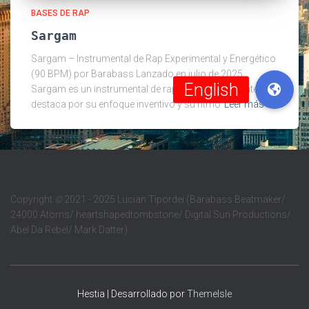
BASES DE RAP
Sargam
Sargam – Instrumental de Rap Experimental y Energético
(90 BPM) por Barabass Lanzado en julio de 2025,
Sargam es un instrumental de rap atrevido y vibrante que
destaca por su enfoque inventivo y su ritmo
Leer más
Copyright
©
2021 - 2025 Lucian Tipordei (Barabass Beatmaker/
24000 Atoms/ heartshapedtombstone/ Digital Sun Productions/
Abel Da Rebel/ Mark Datter)
Hestia | Desarrollado por
ThemeIsle