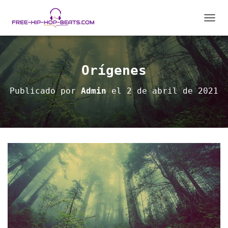
C
A
M
B
I
Orígenes
A
R
Publicado por
Admin
el
2 de abril de 2021
M
O
D
O
D
E
N
A
V
E
G
A
C
I