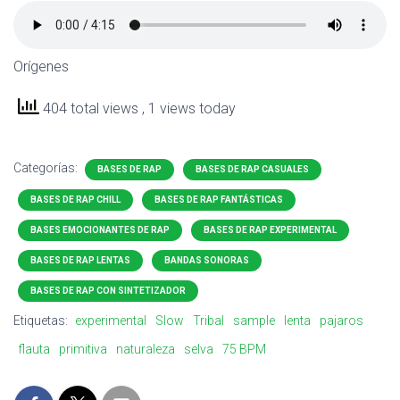
Orígenes
404 total views
, 1 views today
Categorías:
BASES DE RAP
BASES DE RAP CASUALES
BASES DE RAP CHILL
BASES DE RAP FANTÁSTICAS
BASES EMOCIONANTES DE RAP
BASES DE RAP EXPERIMENTAL
BASES DE RAP LENTAS
BANDAS SONORAS
BASES DE RAP CON SINTETIZADOR
Etiquetas:
experimental
Slow
Tribal
sample
lenta
pajaros
flauta
primitiva
naturaleza
selva
75 BPM