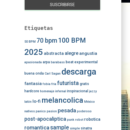
Etiquetas
100 BPM
70 bpm
50 BPM
2025
alegre
abstracta
angustia
beat experimental
arpa
apasionada
barabass
descarga
buena onda
Carl Sagan
futurista
fantasia
gratis
fobia
fria
hardcore
inspiracional
homenaje
infernal
jazzy
melancolica
lo-fi
latón
México
pesada
nativos
panico
pasion
poderoso
post-apocaliptica
robotica
punk
robot
romantica
sample
sinatra
simple