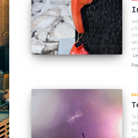
I
«In
y S
com
ign
un 
Le
Po
BA
T
Te 
BPM
Bea
es 