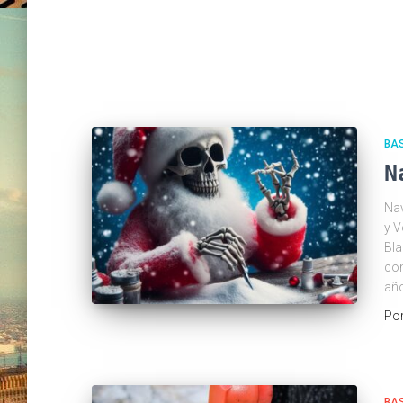
BA
N
Nav
y V
Bla
com
año
Po
BAS