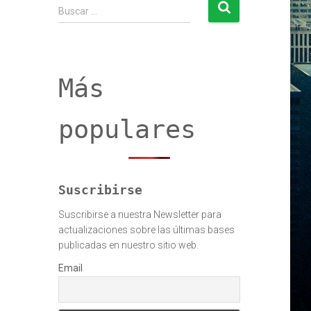
B
Buscar …
u
s
c
a
r
Más
:
populares
Suscribirse
Suscribirse a nuestra Newsletter para
actualizaciones sobre las últimas bases
publicadas en nuestro sitio web.
Email