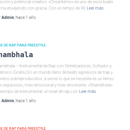
ción y potencial creativo. «Crisantemo» es uno de esos beats
 ha envejecido con gracia. Con un tempo de 90
Leer más
r
Admin
, hace
1 año
E DE RAP PARA FREESTYLE
hambhala
mbhala – Instrumental de Rap con Sintetizadores, Soñador y
ámico (Gratis) En un mundo lleno de beats agresivos de trap y
idos sobreproducidos, a veces lo que se necesita es un lienzo
s espacioso, más emocional y más envolvente. «Shambhala»
ese tipo de instrumental: un beat de rap con
Leer más
r
Admin
, hace
1 año
E DE RAP PARA FREESTYLE