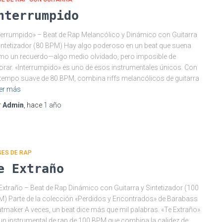
nterrumpido
terrumpido» – Beat de Rap Melancólico y Dinámico con Guitarra
intetizador (80 BPM) Hay algo poderoso en un beat que suena
o un recuerdo—algo medio olvidado, pero imposible de
orar. «Interrumpido» es uno de esos instrumentales únicos. Con
tempo suave de 80 BPM, combina riffs melancólicos de guitarra
er más
r
Admin
, hace
1 año
SES DE RAP
e Extraño
Extraño – Beat de Rap Dinámico con Guitarra y Sintetizador (100
) Parte de la colección «Perdidos y Encontrados» de Barabass
tmaker A veces, un beat dice más que mil palabras. «Te Extraño»
un instrumental de rap de 100 BPM que combina la calidez de