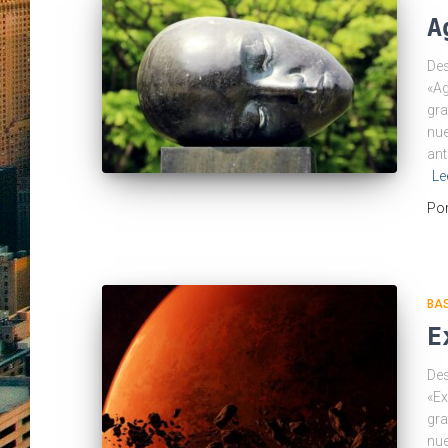
A
Des
«Ag
gra
nue
ant
Le
Po
BAS
E
Des
«Ex
gra
nue