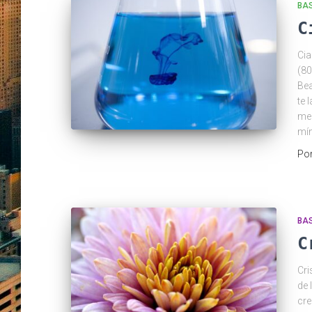
BAS
C
Cia
(80
Bea
te 
mez
mí
Po
BAS
C
Cri
de 
cre