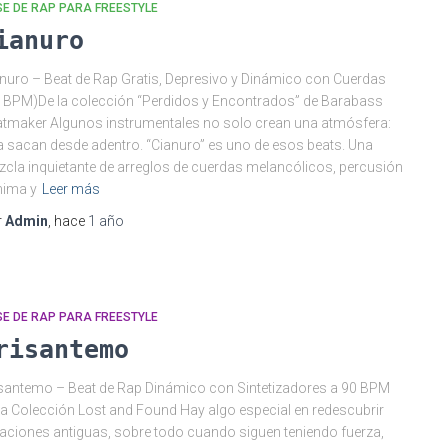
E DE RAP PARA FREESTYLE
ianuro
nuro – Beat de Rap Gratis, Depresivo y Dinámico con Cuerdas
 BPM)De la colección “Perdidos y Encontrados” de Barabass
tmaker Algunos instrumentales no solo crean una atmósfera:
la sacan desde adentro. “Cianuro” es uno de esos beats. Una
cla inquietante de arreglos de cuerdas melancólicos, percusión
nima y
Leer más
r
Admin
, hace
1 año
E DE RAP PARA FREESTYLE
risantemo
santemo – Beat de Rap Dinámico con Sintetizadores a 90 BPM
la Colección Lost and Found Hay algo especial en redescubrir
aciones antiguas, sobre todo cuando siguen teniendo fuerza,