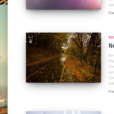
una
Po
BA
N
Nov
Pia
fon
pen
Con
tex
Po