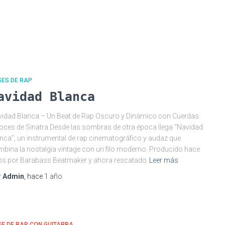
SES DE RAP
avidad Blanca
idad Blanca – Un Beat de Rap Oscuro y Dinámico con Cuerdas
oces de Sinatra Desde las sombras de otra época llega “Navidad
nca”, un instrumental de rap cinematográfico y audaz que
bina la nostalgia vintage con un filo moderno. Producido hace
s por Barabass Beatmaker y ahora rescatado
Leer más
r
Admin
, hace
1 año
E DE RAP CON GUITARRA