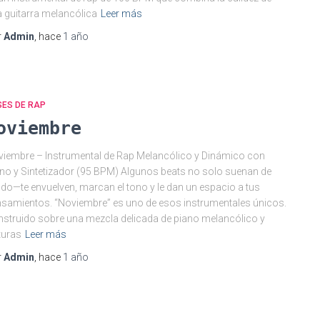
 guitarra melancólica
Leer más
r
Admin
, hace
1 año
SES DE RAP
oviembre
iembre – Instrumental de Rap Melancólico y Dinámico con
no y Sintetizador (95 BPM) Algunos beats no solo suenan de
do—te envuelven, marcan el tono y le dan un espacio a tus
samientos. “Noviembre” es uno de esos instrumentales únicos.
struido sobre una mezcla delicada de piano melancólico y
turas
Leer más
r
Admin
, hace
1 año