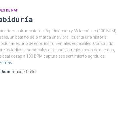
SES DE RAP
abiduría
iduría – Instrumental de Rap Dinámico y Melancólico (100 BPM)
eces, un beat no solo marca una vibra—cuenta una historia.
biduría» es uno de esos instrumentales especiales. Construido
re melodías emocionales de piano y arreglos ricos de cuerdas,
e beat de rap a 100 BPM captura ese sentimiento agridulce
er más
r
Admin
, hace
1 año