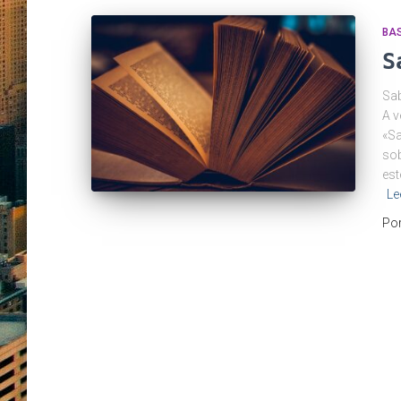
BA
S
Sab
A v
«Sa
sob
est
Le
Po