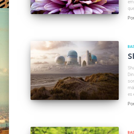
emo
que
Po
BAS
S
Sha
Din
son
má
es 
Po
BAS