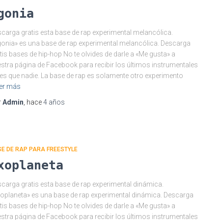
gonia
carga gratis esta base de rap experimental melancólica.
onia» es una base de rap experimental melancólica. Descarga
tis bases de hip-hop No te olvides de darle a «Me gusta» a
stra página de Facebook para recibir los últimos instrumentales
es que nadie. La base de rap es solamente otro experimento
er más
r
Admin
, hace
4 años
E DE RAP PARA FREESTYLE
xoplaneta
carga gratis esta base de rap experimental dinámica.
oplaneta» es una base de rap experimental dinámica. Descarga
tis bases de hip-hop No te olvides de darle a «Me gusta» a
stra página de Facebook para recibir los últimos instrumentales