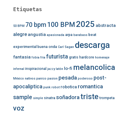
Etiquetas
2025
100 BPM
70 bpm
abstracta
50 BPM
alegre
angustia
beat
arpa
apasionada
barabass
descarga
experimental
buena onda
Carl Sagan
futurista
fantasia
gratis
hardcore
fobia
fria
homenaje
melancolica
lo-fi
inspiracional
infernal
jazzy
latón
pesada
post-
México
nativos
panico
pasion
poderoso
romantica
apocaliptica
robotica
punk
robot
triste
sample
soñadora
sinatra
trompeta
simple
voz