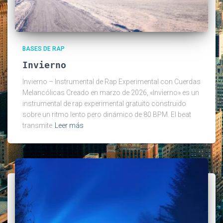
BASES DE RAP
Invierno
Invierno – Instrumental de Rap Experimental con Cuerdas
Melancólicas Creado en marzo de 2026, «Invierno» es un
instrumental de rap experimental gratuito construido
sobre un ritmo lento pero dinámico de 80 BPM. El beat
transmite
Leer más