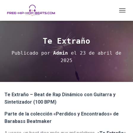
C
A
M
B
I
Te Extraño
A
R
Publicado por
Admin
el
23 de abril de
M
2025
O
D
O
D
E
N
A
Te Extraño – Beat de Rap Dinámico con Guitarra y
V
Sintetizador (100 BPM)
E
G
Parte de la colección «Perdidos y Encontrados» de
A
Barabass Beatmaker
C
I