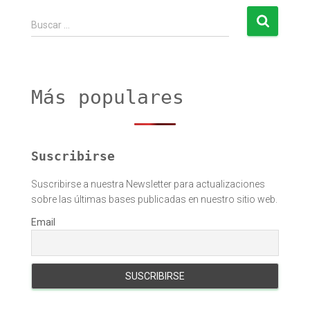
B
Buscar …
u
s
c
a
r
Más populares
:
Suscribirse
Suscribirse a nuestra Newsletter para actualizaciones
sobre las últimas bases publicadas en nuestro sitio web.
Email