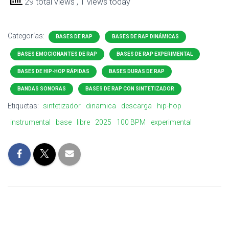
29 total views
, 1 views today
Categorías:
BASES DE RAP
BASES DE RAP DINÁMICAS
BASES EMOCIONANTES DE RAP
BASES DE RAP EXPERIMENTAL
BASES DE HIP-HOP RÁPIDAS
BASES DURAS DE RAP
BANDAS SONORAS
BASES DE RAP CON SINTETIZADOR
Etiquetas:
sintetizador
dinamica
descarga
hip-hop
instrumental
base
libre
2025
100 BPM
experimental