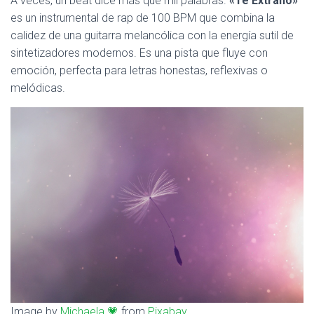
A veces, un beat dice más que mil palabras.
«Te Extraño»
Ó
N
es un instrumental de rap de 100 BPM que combina la
calidez de una guitarra melancólica con la energía sutil de
sintetizadores modernos. Es una pista que fluye con
emoción, perfecta para letras honestas, reflexivas o
melódicas.
Image by
Michaela 💗
from
Pixabay