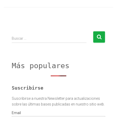
B
Buscar …
u
s
c
a
r
Más populares
:
Suscribirse
Suscribirse a nuestra Newsletter para actualizaciones
sobre las últimas bases publicadas en nuestro sitio web.
Email