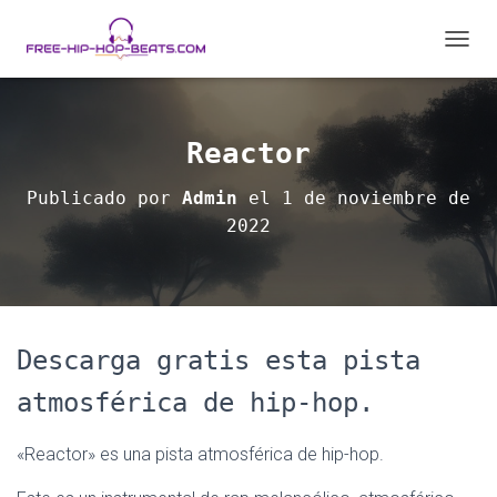
C
A
M
B
I
Reactor
A
R
Publicado por
Admin
el
1 de noviembre de
M
2022
O
D
O
D
E
N
A
Descarga gratis esta pista
V
E
atmosférica de hip-hop.
G
A
«Reactor» es una pista atmosférica de hip-hop.
C
I