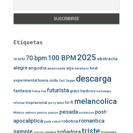
Etiquetas
2025
100 BPM
70 bpm
abstracta
50 BPM
alegre
angustia
beat
arpa
apasionada
barabass
descarga
experimental
buena onda
Carl Sagan
futurista
fantasia
gratis
hardcore
fobia
fria
homenaje
melancolica
lo-fi
inspiracional
infernal
jazzy
latón
pesada
post-
México
nativos
panico
pasion
poderoso
romantica
apocaliptica
robotica
punk
robot
triste
sample
soñadora
sinatra
trompeta
simple