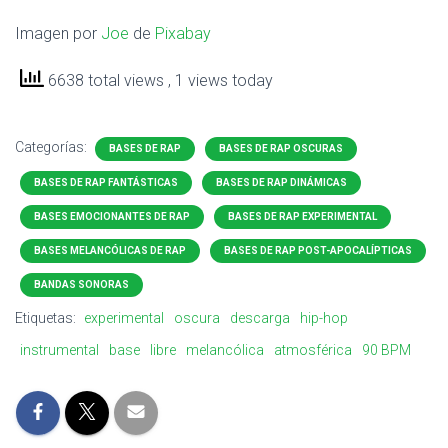
Imagen por
Joe
de
Pixabay
6638 total views
, 1 views today
Categorías:
BASES DE RAP
BASES DE RAP OSCURAS
BASES DE RAP FANTÁSTICAS
BASES DE RAP DINÁMICAS
BASES EMOCIONANTES DE RAP
BASES DE RAP EXPERIMENTAL
BASES MELANCÓLICAS DE RAP
BASES DE RAP POST-APOCALÍPTICAS
BANDAS SONORAS
Etiquetas:
experimental
oscura
descarga
hip-hop
instrumental
base
libre
melancólica
atmosférica
90 BPM