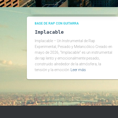
BASE DE RAP CON GUITARRA
Implacable
Implacable – Un Instrumental de Rap
Experimental, Pesado y Melancólico Creado en
mayo de 2026, “Implacable” es un instrumental
de rap lento y emocionalmente pesado,
construido alrededor de la atmósfera, la
tensión y la emoción
Leer más