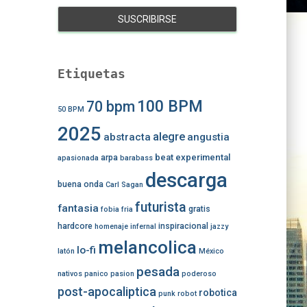
Etiquetas
100 BPM
70 bpm
50 BPM
2025
alegre
abstracta
angustia
beat experimental
arpa
apasionada
barabass
descarga
buena onda
Carl Sagan
futurista
fantasia
gratis
fobia
fria
hardcore
inspiracional
homenaje
infernal
jazzy
melancolica
lo-fi
latón
México
pesada
nativos
panico
pasion
poderoso
post-apocaliptica
robotica
punk
robot