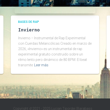
BASES DE RAP
Invierno
Invierno – Instrumental de Rap Experimental
con Cuerdas Melancólicas Creado en marzo de
2026, «Invierno» es un instrumental de rap
experimental gratuito construido sobre un
ritmo lento pero dinámico de 80 BPM. El beat
transmite
Leer más
Copyright
©
2021 - 2025 Lucian Tipordei (Barabass