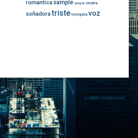
romantica
sample
sinatra
simple
triste
voz
soñadora
trompeta
s