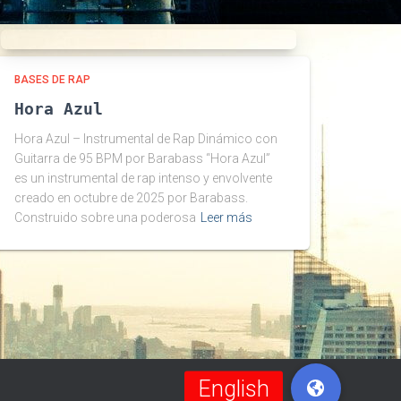
BASES DE RAP
Hora Azul
Hora Azul – Instrumental de Rap Dinámico con
Guitarra de 95 BPM por Barabass “Hora Azul”
es un instrumental de rap intenso y envolvente
creado en octubre de 2025 por Barabass.
Construido sobre una poderosa
Leer más