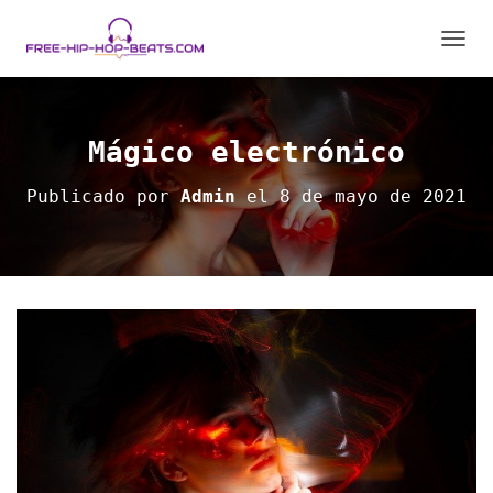
C
A
M
B
I
Mágico electrónico
A
R
Publicado por
Admin
el
8 de mayo de 2021
M
O
D
O
D
E
N
A
V
E
G
A
C
I