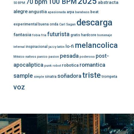
2025
100 BPM
70 bpm
abstracta
50 BPM
alegre
angustia
beat
arpa
apasionada
barabass
descarga
experimental
buena onda
Carl Sagan
futurista
fantasia
gratis
hardcore
fobia
fria
homenaje
melancolica
lo-fi
inspiracional
infernal
jazzy
latón
pesada
post-
México
nativos
panico
pasion
poderoso
romantica
apocaliptica
robotica
punk
robot
triste
sample
soñadora
sinatra
trompeta
simple
voz