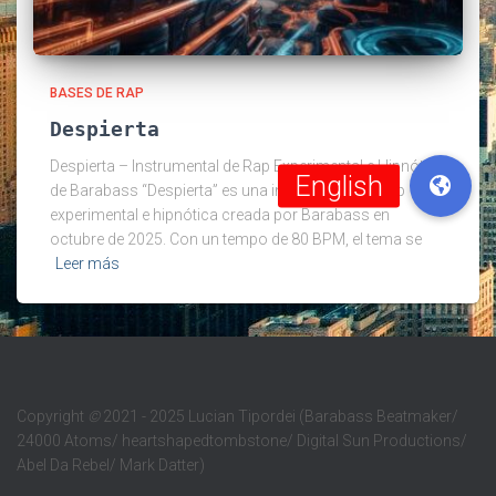
BASES DE RAP
Despierta
Despierta – Instrumental de Rap Experimental e Hipnótica
de Barabass “Despierta” es una instrumental de rap
experimental e hipnótica creada por Barabass en
octubre de 2025. Con un tempo de 80 BPM, el tema se
Leer más
Copyright
©
2021 - 2025 Lucian Tipordei (Barabass Beatmaker/
24000 Atoms/ heartshapedtombstone/ Digital Sun Productions/
Abel Da Rebel/ Mark Datter)