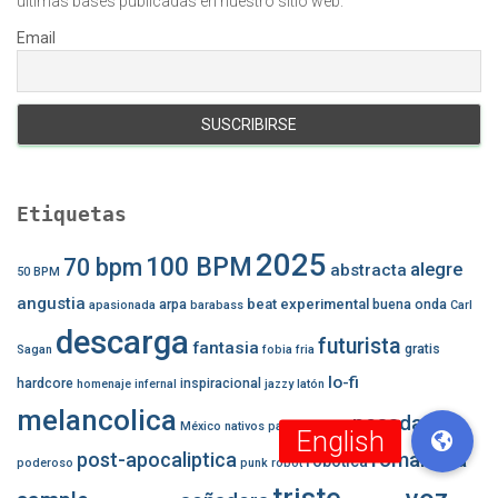
últimas bases publicadas en nuestro sitio web.
Email
Etiquetas
2025
100 BPM
70 bpm
alegre
abstracta
50 BPM
angustia
beat experimental
arpa
buena onda
apasionada
barabass
Carl
descarga
futurista
fantasia
gratis
Sagan
fobia
fria
lo-fi
hardcore
inspiracional
homenaje
infernal
jazzy
latón
melancolica
pesada
México
nativos
panico
pasion
romantica
post-apocaliptica
robotica
poderoso
punk
robot