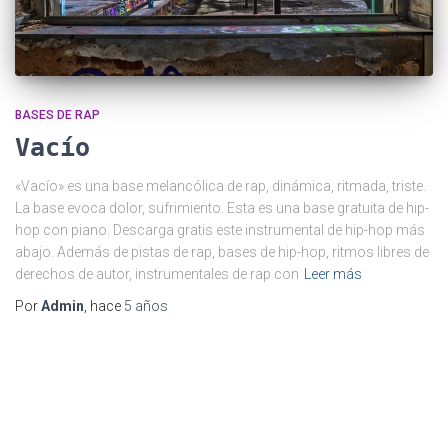
BASES DE RAP
Vacío
«Vacío» es una base melancólica de rap, dinámica, ritmada, triste.
La base evoca dolor, sufrimiento. Esta es una base gratuita de hip-
hop con piano. Descarga gratis este instrumental de hip-hop más
abajo. Además de pistas de rap, bases de hip-hop, ritmos libres de
derechos de autor, instrumentales de rap con
Leer más
Por
Admin
, hace
5 años