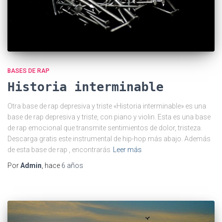
BASES DE RAP
Historia interminable
Otra base de rap depresiva y triste «Historia interminable» es una
base de rap depresiva y triste, con piano y violin. Esta es una base
de rap emocional que transmite sentimientos de dolor, tristeza.
Descarga gratis este instrumental de hip-hop más abajo. Además
de esta base de rap , encontrarás
Leer más
Por
Admin
, hace
6 años