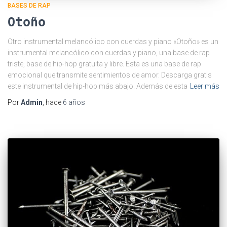
BASES DE RAP
Otoño
Otro instrumental melancólico con cuerdas y piano «Otoño» es un
instrumental melancólico con cuerdas y piano, una base de rap
triste, base de hip-hop gratuita y libre. Esta es una base de rap
emocional que transmite sentimientos de amor. Descarga gratis
este instrumental de hip-hop más abajo. Además de esta
Leer más
Por
Admin
, hace
6 años