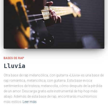
BASES DE RAP
Lluvia
Otra base de rap melancólica, con guitarra «Lluvia» es una base de
rap romántica, melancólica, con guitarra. Esta base evoca
sentimientos de tristeza, melancolía, cómo después de la pérdida
de un amor. Descarga gratis este instrumental de hip-hop más
abajo. Además de esta base de rap, encontrarás muchísimos
más estilos
Leer más