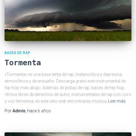
BASES DE RAP
Tormenta
«Tormenta» es una base lenta de rap, melancólica y depresiva,
atmosférica y de ensueño. Descarga gratis este instrumental de
hip-hop más abajo. Además de pistas de rap, bases de hip-hop,
ritmos libres de derechos de autor, instrumentales de rap con coro
y voz femenina, en este sitio web encontrarás música
Leer más
Por
Admin
, hace
6 años