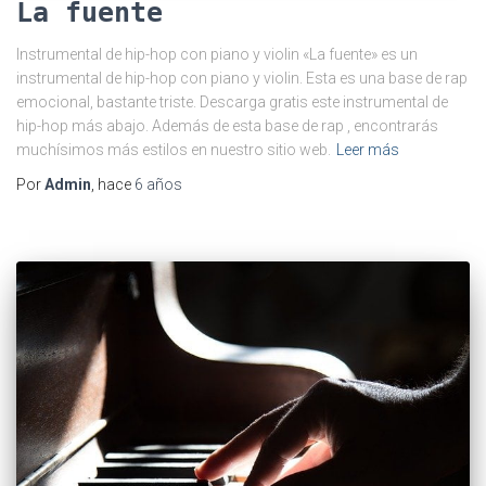
La fuente
Instrumental de hip-hop con piano y violin «La fuente» es un
instrumental de hip-hop con piano y violin. Esta es una base de rap
emocional, bastante triste. Descarga gratis este instrumental de
hip-hop más abajo. Además de esta base de rap , encontrarás
muchísimos más estilos en nuestro sitio web.
Leer más
Por
Admin
, hace
6 años