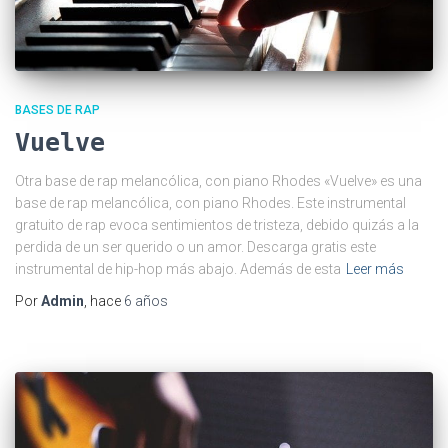
BASES DE RAP
Vuelve
Otra base de rap melancólica, con piano Rhodes «Vuelve» es una
base de rap melancólica, con piano Rhodes. Este instrumental
gratuito de rap evoca sentimientos de tristeza, debido quizás a la
perdida de un ser querido o un amor. Descarga gratis este
instrumental de hip-hop más abajo. Además de esta
Leer más
Por
Admin
, hace
6 años