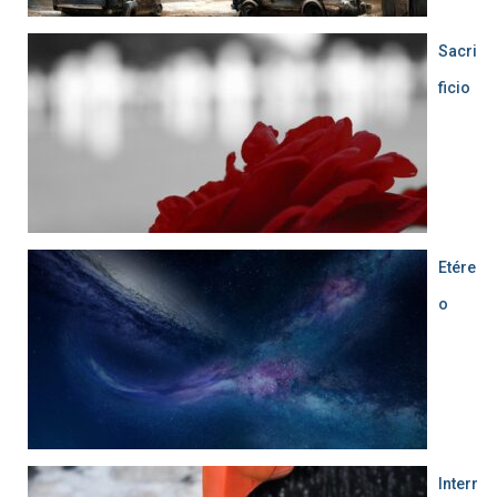
Sacri
ficio
Etére
o
Interr