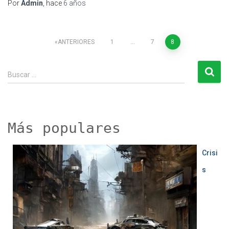
Por
Admin
, hace
6 años
Paginación
ANTERIORES
1
…
7
8
de
B
Buscar …
u
entradas
s
c
a
r
Más populares
:
Crisi
s