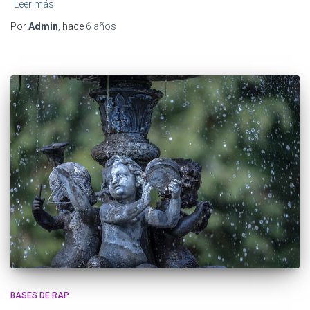
Leer más
Por
Admin
, hace
6 años
BASES DE RAP