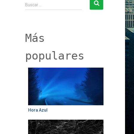
B
Buscar …
u
s
c
a
r
Más
:
populares
Hora Azul