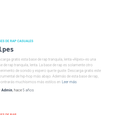
SES DE RAP CASUALES
lpes
carga gratis esta base de rap tranquila, lenta «Alpes» es una
e de rap tranquila, lenta. La base de rap es solamente otro
erimento de sonido y espero que te guste. Descarga gratis este
trumental de hip-hop más abajo. Además de esta base de rap,
ontrarás muchísimos más estilos en
Leer más
r
Admin
, hace
5 años
SES DE RAP