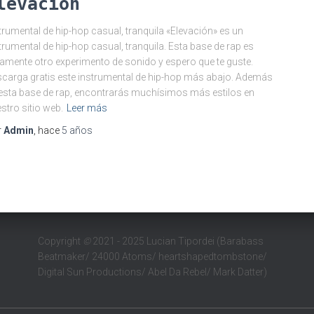
levación
trumental de hip-hop casual, tranquila «Elevación» es un
trumental de hip-hop casual, tranquila. Esta base de rap es
amente otro experimento de sonido y espero que te guste.
carga gratis este instrumental de hip-hop más abajo. Además
esta base de rap, encontrarás muchísimos más estilos en
stro sitio web.
Leer más
r
Admin
, hace
5 años
Copyright
©
2021 - 2025 Lucian Tipordei (Barabass
Beatmaker/ 24000 Atoms/ heartshapedtombstone/
Digital Sun Productions/ Abel Da Rebel/ Mark Datter)