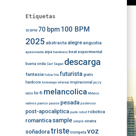
Etiquetas
100 BPM
70 bpm
50 BPM
2025
alegre
abstracta
angustia
beat experimental
arpa
apasionada
barabass
descarga
buena onda
Carl Sagan
futurista
fantasia
gratis
fobia
fria
hardcore
inspiracional
homenaje
infernal
jazzy
melancolica
lo-fi
latón
México
pesada
nativos
panico
pasion
poderoso
post-apocaliptica
robotica
punk
robot
romantica
sample
sinatra
simple
triste
voz
soñadora
trompeta