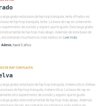
rado
carga gratis esta base de hip-hop tranquila, lenta «Prado» es
 base de hip-hop tranquila, lenta. La base de rap es solamente
o experimento de sonido y espero que te guste. Descarga gratis
e instrumental de hip-hop más abajo. Además de esta base de
, encontrarás muchísimos más estilos en
Leer más
r
Admin
, hace
5 años
ES DE RAP CON FLAUTA
elva
carga gratis esta base de hip-hop tranquila, melancólica «Selva»
una base de hip-hop tranquila, melancólica. La base de rap es
amente otro experimento de sonido y espero que te guste.
carga gratis este instrumental de hip-hop más abajo. Además
esta base de rap, encontrarás muchísimos más estilos en