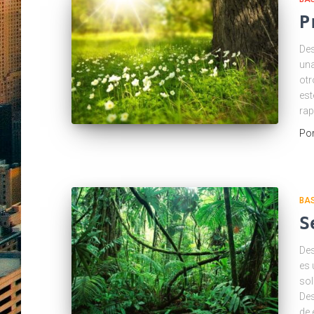
P
Des
una
otr
est
rap
Po
BAS
S
Des
es 
sol
Des
de 