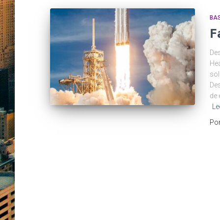
BAS
F
Des
Hea
sol
Des
de 
Le
Po