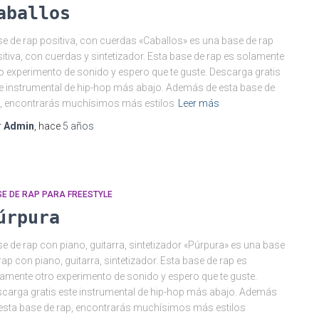
aballos
e de rap positiva, con cuerdas «Caballos» es una base de rap
itiva, con cuerdas y sintetizador. Esta base de rap es solamente
o experimento de sonido y espero que te guste. Descarga gratis
e instrumental de hip-hop más abajo. Además de esta base de
, encontrarás muchísimos más estilos
Leer más
r
Admin
, hace
5 años
E DE RAP PARA FREESTYLE
úrpura
e de rap con piano, guitarra, sintetizador «Púrpura» es una base
rap con piano, guitarra, sintetizador. Esta base de rap es
amente otro experimento de sonido y espero que te guste.
carga gratis este instrumental de hip-hop más abajo. Además
esta base de rap, encontrarás muchísimos más estilos