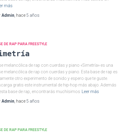
er más
r
Admin
, hace
5 años
E DE RAP PARA FREESTYLE
imetría
e melancólica de rap con cuerdas y piano «Simetría» es una
e melancólica de rap con cuerdas y piano. Esta base de rap es
amente otro experimento de sonido y espero que te guste.
carga gratis este instrumental de hip-hop más abajo. Además
esta base de rap, encontrarás muchísimos
Leer más
r
Admin
, hace
5 años
E DE RAP PARA FREESTYLE