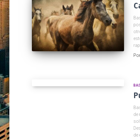
C
Bas
pos
otr
est
rap
Po
BAS
P
Bas
de 
sol
Des
de 