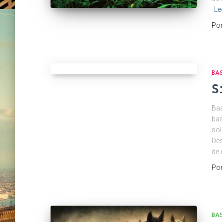
Le
Po
BAS
S
Bas
bas
sol
Des
de 
Po
BAS