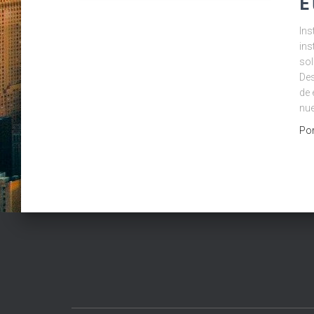
E
Ins
ins
sol
Des
de 
nue
Po