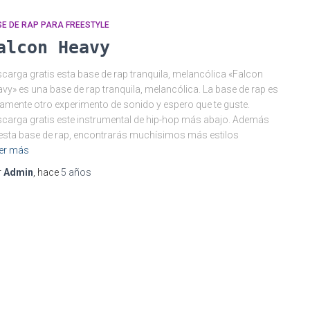
E DE RAP PARA FREESTYLE
alcon Heavy
carga gratis esta base de rap tranquila, melancólica «Falcon
vy» es una base de rap tranquila, melancólica. La base de rap es
amente otro experimento de sonido y espero que te guste.
carga gratis este instrumental de hip-hop más abajo. Además
esta base de rap, encontrarás muchísimos más estilos
er más
r
Admin
, hace
5 años