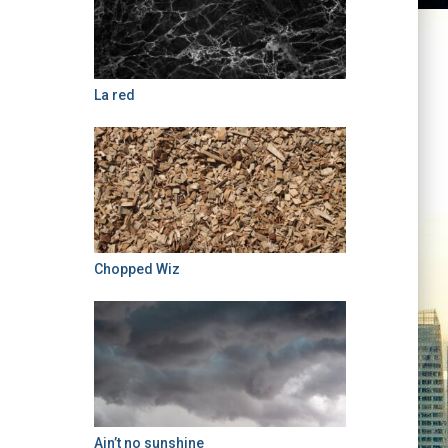
La red
Chopped Wiz
Ain’t no sunshine