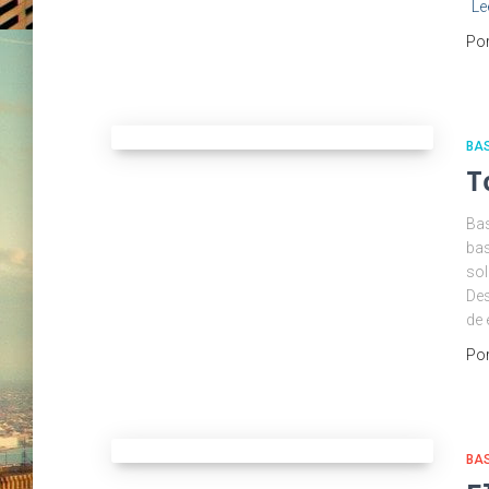
Le
Po
BAS
T
Bas
bas
sol
Des
de 
Po
BAS