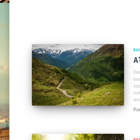
BA
A
Des
bas
exp
ins
enc
Po
BA