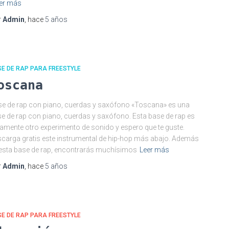
er más
r
Admin
, hace
5 años
E DE RAP PARA FREESTYLE
oscana
e de rap con piano, cuerdas y saxófono «Toscana» es una
e de rap con piano, cuerdas y saxófono. Esta base de rap es
amente otro experimento de sonido y espero que te guste.
carga gratis este instrumental de hip-hop más abajo. Además
esta base de rap, encontrarás muchísimos
Leer más
r
Admin
, hace
5 años
E DE RAP PARA FREESTYLE