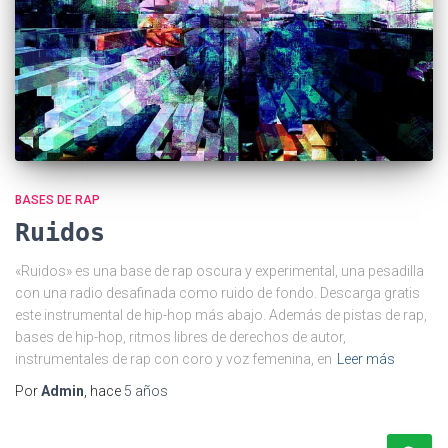
BASES DE RAP
Ruidos
«Ruidos» es una base de rap oscura y experimental, una pesadilla
con una radio desafinada como ruido de fondo. Descarga gratis
este instrumental de hip-hop más abajo. Además de pistas de rap,
bases de hip-hop, ritmos libres de derechos de autor,
instrumentales de rap con coro y voz femenina, en
Leer más
Por
Admin
, hace
5 años