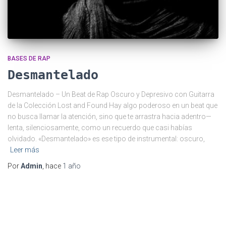
BASES DE RAP
Desmantelado
Desmantelado – Un Beat de Rap Oscuro y Depresivo con Guitarra
de la Colección Lost and Found Hay algo poderoso en un beat que
no busca llamar la atención, sino que te arrastra hacia adentro—
lenta, silenciosamente, como un recuerdo que casi habías
olvidado. «Desmantelado» es ese tipo de instrumental: oscuro,
Leer más
Por
Admin
, hace
1 año