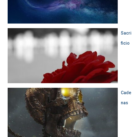
Sacri
ficio
Cade
nas