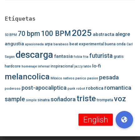
Etiquetas
2025
100 BPM
70 bpm
alegre
abstracta
50 BPM
angustia
beat experimental
arpa
buena onda
apasionada
barabass
Carl
descarga
futurista
fantasia
gratis
Sagan
fobia
fria
lo-fi
hardcore
inspiracional
homenaje
infernal
jazzy
latón
melancolica
pesada
México
nativos
panico
pasion
romantica
post-apocaliptica
robotica
poderoso
punk
robot
triste
voz
sample
soñadora
sinatra
trompeta
simple