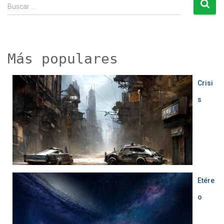
B
Buscar …
u
s
c
a
r
Más populares
:
Crisi
s
Etére
o