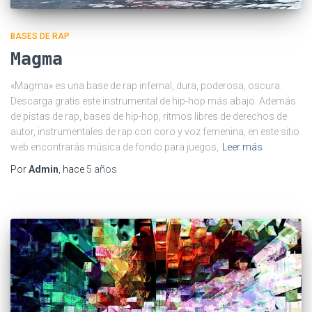
BASES DE RAP
Magma
«Magma» es una base de rap infernal, dura, poderosa, oscura.
Descarga gratis este instrumental de hip-hop más abajo. Además
de pistas de rap, bases de hip-hop, ritmos libres de derechos de
autor, instrumentales de rap con coro y voz femenina, en este sitio
web encontrarás música de fondo para juegos,
Leer más
Por
Admin
, hace
5 años