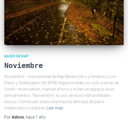
BASES DE RAP
Noviembre
Noviembre – Instrumental de Rap Melancólico y Dinámico con
Piano y Sintetizador (95 BPM) Algunos beats no solo suenan de
fondo—te envuelven, marcan el tono y le dan un espacio a tus
pensamientos. “Noviembre” es uno de esos instrumentales
únicos. Construido sobre una mezcla delicada de piano
melancólico y texturas
Leer más
Por
Admin
, hace
1 año