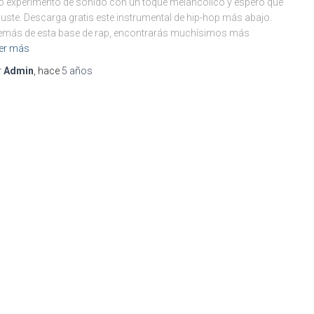
o experimento de sonido con un toque melancólico y espero que
guste. Descarga gratis este instrumental de hip-hop más abajo.
más de esta base de rap, encontrarás muchísimos más
er más
r
Admin
, hace
5 años