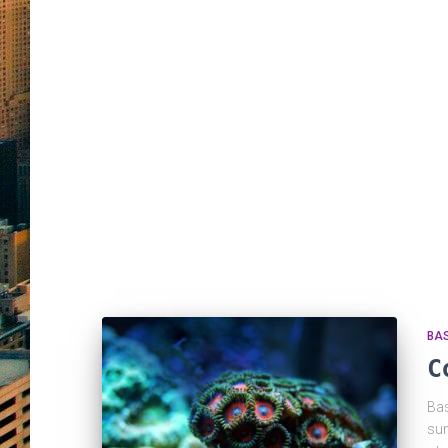
BA
C
Bas
sum