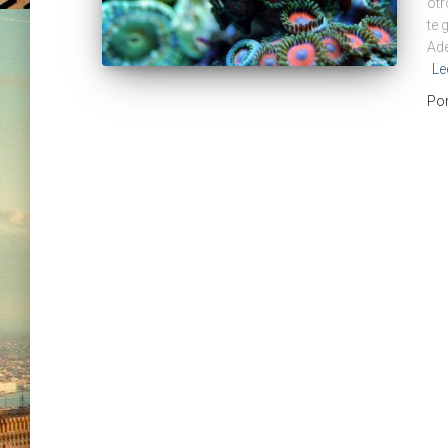
otr
te 
Ade
Le
Po