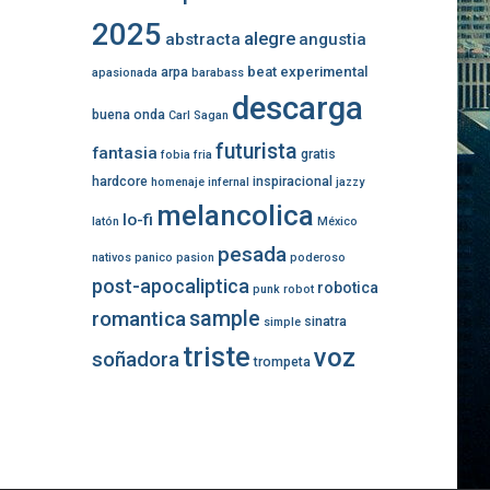
2025
alegre
abstracta
angustia
beat experimental
arpa
apasionada
barabass
descarga
buena onda
Carl Sagan
futurista
fantasia
gratis
fobia
fria
hardcore
inspiracional
homenaje
infernal
jazzy
melancolica
lo-fi
latón
México
pesada
nativos
panico
pasion
poderoso
post-apocaliptica
robotica
punk
robot
romantica
sample
sinatra
simple
triste
voz
soñadora
trompeta