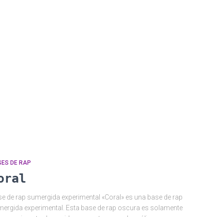
SES DE RAP
oral
e de rap sumergida experimental «Coral» es una base de rap
ergida experimental. Esta base de rap oscura es solamente