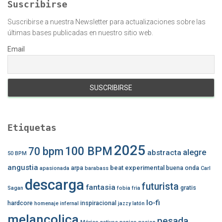
Suscribirse
Suscribirse a nuestra Newsletter para actualizaciones sobre las
últimas bases publicadas en nuestro sitio web.
Email
Etiquetas
2025
100 BPM
70 bpm
alegre
abstracta
50 BPM
angustia
beat experimental
arpa
buena onda
apasionada
barabass
Carl
descarga
futurista
fantasia
gratis
Sagan
fobia
fria
lo-fi
hardcore
inspiracional
homenaje
infernal
jazzy
latón
melancolica
pesada