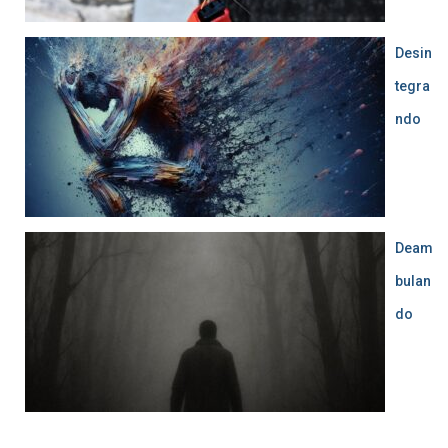
Desin
tegra
ndo
Deam
bulan
do