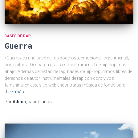
BASES DE RAP
Guerra
«Guerra» es una base de rap poderosa, emocional, experimental,
con guitarra. Descarga gratis este instrumental de hip-hop más
abajo. Además de pistas de rap, bases de hip-hop, ritmos libres de
derechos de autor, instrumentales de rap con coro y voz
femenina, en este sitio web encontrarás música de fondo para
Leer más
Por
Admin
, hace
5 años