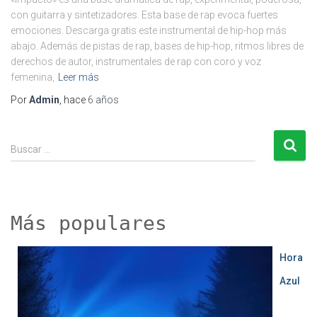
con guitarra y sintetizadores. Esta base de rap evoca fuertes
emociones. Descarga gratis este instrumental de hip-hop más
abajo. Además de pistas de rap, bases de hip-hop, ritmos libres de
derechos de autor, instrumentales de rap con coro y voz
femenina,
Leer más
Por
Admin
, hace
6 años
B
Buscar …
u
s
c
a
r
Más populares
:
Hora
Azul