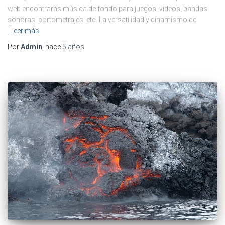
web encontrarás música de fondo para juegos, vídeos, bandas
sonoras, cortometrajes, etc. La versatilidad y dinamismo de
Leer más
Por
Admin
, hace
5 años