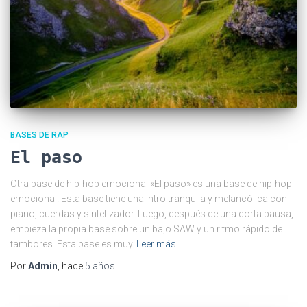
BASES DE RAP
El paso
Otra base de hip-hop emocional «El paso» es una base de hip-hop
emocional. Esta base tiene una intro tranquila y melancólica con
piano, cuerdas y sintetizador. Luego, después de una corta pausa,
empieza la propia base sobre un bajo SAW y un ritmo rápido de
tambores. Esta base es muy
Leer más
Por
Admin
, hace
5 años