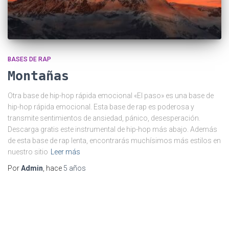
BASES DE RAP
Montañas
Otra base de hip-hop rápida emocional «El paso» es una base de
hip-hop rápida emocional. Esta base de rap es poderosa y
transmite sentimientos de ansiedad, pánico, desesperación.
Descarga gratis este instrumental de hip-hop más abajo. Además
de esta base de rap lenta, encontrarás muchísimos más estilos en
nuestro sitio
Leer más
Por
Admin
, hace
5 años