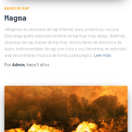
BASES DE RAP
Magma
«Magma» es una base de rap infernal, dura, poderosa, oscura.
Descarga gratis este instrumental de hip-hop más abajo. Además
de pistas de rap, bases de hip-hop, ritmos libres de derechos de
autor, instrumentales de rap con coro y voz femenina, en este sitio
web encontrarás música de fondo para juegos,
Leer más
Por
Admin
, hace
5 años