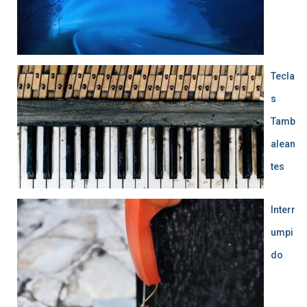
Tecla
s
Tamb
alean
tes
Interr
umpi
do