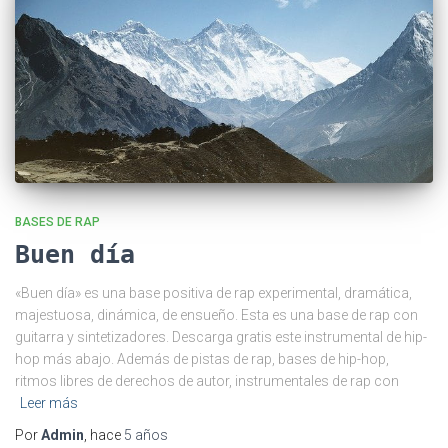
BASES DE RAP
Buen día
«Buen día» es una base positiva de rap experimental, dramática,
majestuosa, dinámica, de ensueño. Esta es una base de rap con
guitarra y sintetizadores. Descarga gratis este instrumental de hip-
hop más abajo. Además de pistas de rap, bases de hip-hop,
ritmos libres de derechos de autor, instrumentales de rap con
Leer más
Por
Admin
, hace
5 años