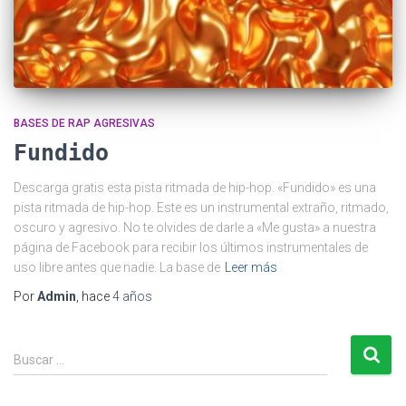
BASES DE RAP AGRESIVAS
Fundido
Descarga gratis esta pista ritmada de hip-hop. «Fundido» es una
pista ritmada de hip-hop. Este es un instrumental extraño, ritmado,
oscuro y agresivo. No te olvides de darle a «Me gusta» a nuestra
página de Facebook para recibir los últimos instrumentales de
uso libre antes que nadie. La base de
Leer más
Por
Admin
, hace
4 años
B
Buscar …
u
s
c