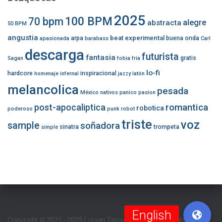
2025
100 BPM
70 bpm
alegre
abstracta
50 BPM
angustia
beat experimental
arpa
buena onda
apasionada
barabass
Carl
descarga
futurista
fantasia
gratis
Sagan
fobia
fria
lo-fi
hardcore
inspiracional
homenaje
infernal
jazzy
latón
melancolica
pesada
México
nativos
panico
pasion
romantica
post-apocaliptica
robotica
poderoso
punk
robot
triste
voz
sample
soñadora
sinatra
trompeta
simple
Copyright
©
2021 - 2025 Lucian Tipordei (Barabass Beatmaker/