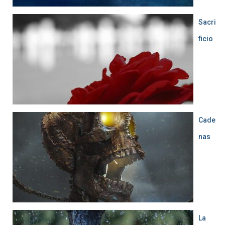
Sacri
ficio
Cade
nas
La