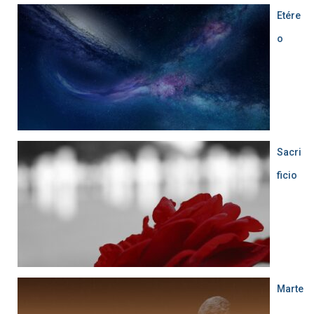
Etére
o
Sacri
ficio
Marte