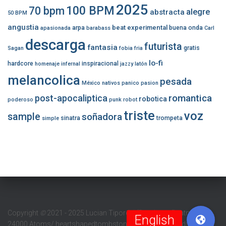
2025
100 BPM
70 bpm
alegre
abstracta
50 BPM
angustia
beat experimental
arpa
buena onda
apasionada
barabass
Carl
descarga
futurista
fantasia
gratis
Sagan
fobia
fria
lo-fi
hardcore
inspiracional
homenaje
infernal
jazzy
latón
melancolica
pesada
México
nativos
panico
pasion
romantica
post-apocaliptica
robotica
poderoso
punk
robot
triste
voz
sample
soñadora
sinatra
trompeta
simple
Copyright
©
2021 - 2025 Lucian Tipordei (Barabass Beatmaker/
24000 Atoms/ heartshapedtombstone/ Digital Sun Productions/