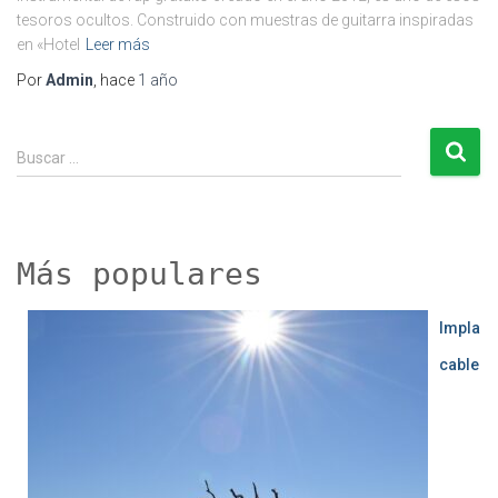
tesoros ocultos. Construido con muestras de guitarra inspiradas
en «Hotel
Leer más
Por
Admin
, hace
1 año
B
Buscar …
u
s
c
a
r
Más populares
:
Impla
cable