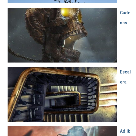
Cade
nas
Escal
era
Adlib