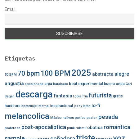
Email
Etiquetas
2025
100 BPM
70 bpm
alegre
abstracta
50 BPM
angustia
beat experimental
arpa
buena onda
apasionada
barabass
Carl
descarga
futurista
fantasia
gratis
Sagan
fobia
fria
lo-fi
hardcore
inspiracional
homenaje
infernal
jazzy
latón
melancolica
pesada
México
nativos
panico
pasion
romantica
post-apocaliptica
robotica
poderoso
punk
robot
triste
voz
sample
soñadora