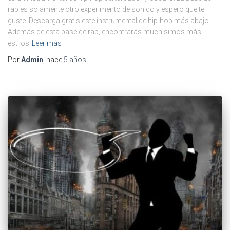
rap es solamente otro experimento de sonido y espero que te
guste. Descarga gratis este instrumental de hip-hop más abajo.
Además de esta base de rap, encontrarás muchísimos más
estilos
Leer más
Por
Admin
, hace
5 años