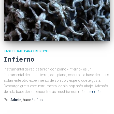
BASE DE RAP PARA FREESTYLE
Infierno
Instrumental de rap de terror, con piano «Infierno» es un
instrumental de rap de terror, con piano, oscuro. La base de rap es
solamente otro experimento de sonido y espero que te guste.
Descarga gratis este instrumental de hip-hop más abajo. Además
de esta base de rap, encontrarás muchísimos más
Leer más
Por
Admin
, hace
5 años