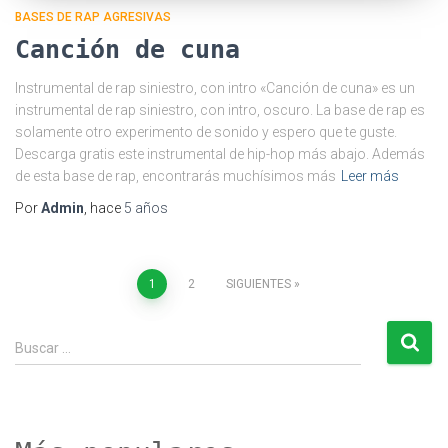
BASES DE RAP AGRESIVAS
Canción de cuna
Instrumental de rap siniestro, con intro «Canción de cuna» es un
instrumental de rap siniestro, con intro, oscuro. La base de rap es
solamente otro experimento de sonido y espero que te guste.
Descarga gratis este instrumental de hip-hop más abajo. Además
de esta base de rap, encontrarás muchísimos más
Leer más
Por
Admin
, hace
5 años
Paginación
1
2
SIGUIENTES
de
B
Buscar …
u
entradas
s
c
a
r