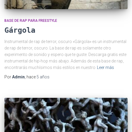
BASE DE RAP PARA FREESTYLE
Gárgola
Instrumental de rap de terror, oscuro «Gárgola» es un instrumental
de rap de terror, oscuro. La base de rap es solamente otro
experimento de sonido y espero que te guste. Descarga gratis este
instrumental de hip-hop más abajo. Además de esta base de rap,
encontrarás muchísimos más estilos en nuestro
Leer más
Por
Admin
, hace
5 años