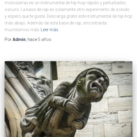
motosierra» es un instrumental de hip-hop rápido y perturbador,
oscuro. La base de rap es solamente otro experimento de sonido
y espero que te guste. Descarga gratis este instrumental de hip-hop
más abajo. Además de esta base de rap, encontrarás
muchísimos más
Leer más
Por
Admin
, hace
5 años