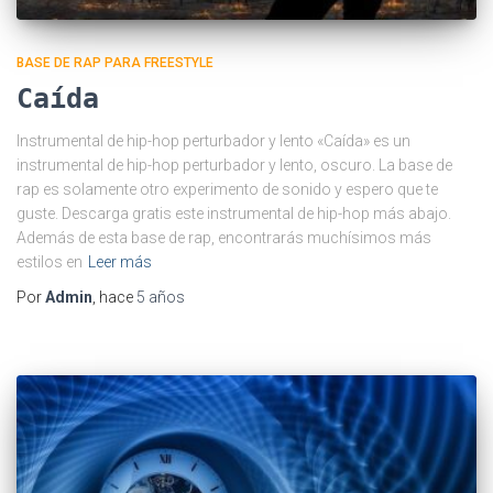
BASE DE RAP PARA FREESTYLE
Caída
Instrumental de hip-hop perturbador y lento «Caída» es un
instrumental de hip-hop perturbador y lento, oscuro. La base de
rap es solamente otro experimento de sonido y espero que te
guste. Descarga gratis este instrumental de hip-hop más abajo.
Además de esta base de rap, encontrarás muchísimos más
estilos en
Leer más
Por
Admin
, hace
5 años