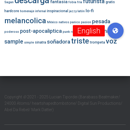
descarga
futurista
fantasia
gratis
Sagan
fobia
fria
lo-fi
hardcore
inspiracional
homenaje
infernal
jazzy
latón
melancolica
pesada
México
nativos
panico
pasion
romantica
post-apocaliptica
robotica
poderoso
punk
robot
triste
voz
sample
soñadora
sinatra
trompeta
simple
Copyright
©
2021 - 2025 Lucian Tipordei (Barabass Beatmaker/
24000 Atoms/ heartshapedtombstone/ Digital Sun Productions/
Abel Da Rebel/ Mark Datter)