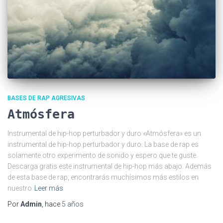
BASES DE RAP AGRESIVAS
Atmósfera
Instrumental de hip-hop perturbador y duro «Atmósfera» es un
instrumental de hip-hop perturbador y duro. La base de rap es
solamente otro experimento de sonido y espero que te guste.
Descarga gratis este instrumental de hip-hop más abajo. Además
de esta base de rap, encontrarás muchísimos más estilos en
nuestro
Leer más
Por
Admin
, hace
5 años