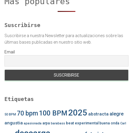
Más populares
:
Suscribirse
Suscribirse a nuestra Newsletter para actualizaciones sobre las
últimas bases publicadas en nuestro sitio web.
Email
Etiquetas
2025
100 BPM
70 bpm
alegre
abstracta
50 BPM
angustia
beat experimental
arpa
buena onda
apasionada
barabass
Carl