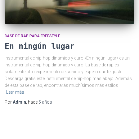
BASE DE RAP PARA FREESTYLE
En ningún lugar
Instrumental de hip-hop dinámico y duro «En ningún lugar» es un
instrumental de hip-hop dinámico y duro. La base de rap es
solamente otro experimento de sonido y espero que te guste.
Descarga gratis este instrumental de hip-hop más abajo. Además
de esta base de rap, encontrarás muchísimos más estilos
Leer más
Por
Admin
, hace
5 años