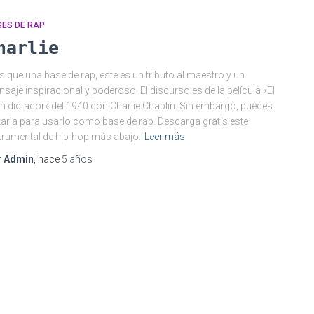
SES DE RAP
harlie
 que una base de rap, este es un tributo al maestro y un
saje inspiracional y poderoso. El discurso es de la película «El
n dictador» del 1940 con Charlie Chaplin. Sin embargo, puedes
tarla para usarlo como base de rap. Descarga gratis este
trumental de hip-hop más abajo.
Leer más
r
Admin
, hace
5 años