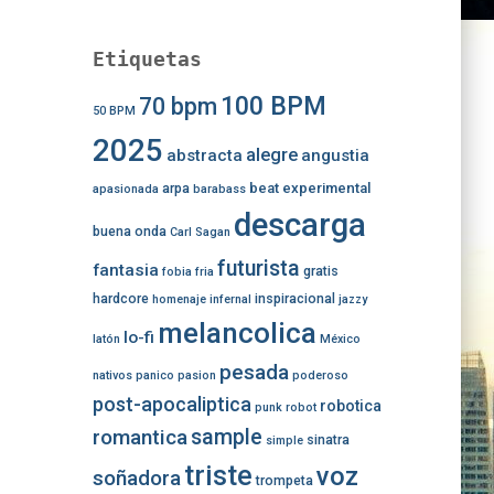
Etiquetas
100 BPM
70 bpm
50 BPM
2025
alegre
abstracta
angustia
beat experimental
arpa
apasionada
barabass
descarga
buena onda
Carl Sagan
futurista
fantasia
gratis
fobia
fria
hardcore
inspiracional
homenaje
infernal
jazzy
melancolica
lo-fi
latón
México
pesada
nativos
panico
pasion
poderoso
post-apocaliptica
robotica
punk
robot
romantica
sample
sinatra
simple
triste
voz
soñadora
trompeta