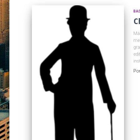
BA
C
Más
men
gra
edi
ins
Po