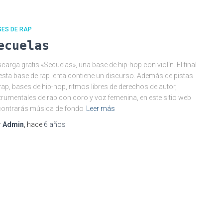
SES DE RAP
ecuelas
carga gratis «Secuelas», una base de hip-hop con violín. El final
esta base de rap lenta contiene un discurso. Además de pistas
rap, bases de hip-hop, ritmos libres de derechos de autor,
trumentales de rap con coro y voz femenina, en este sitio web
ontrarás música de fondo
Leer más
r
Admin
, hace
6 años