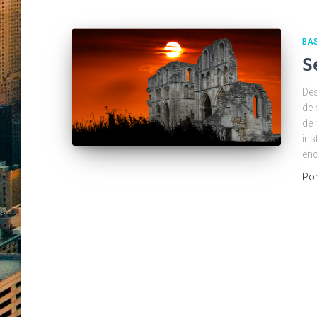
BA
S
Des
de 
de 
ins
enc
Po