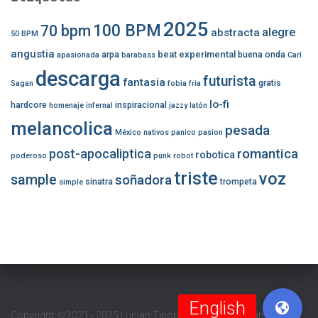
2025
100 BPM
70 bpm
alegre
abstracta
50 BPM
angustia
beat experimental
arpa
buena onda
apasionada
barabass
Carl
descarga
futurista
fantasia
gratis
Sagan
fobia
fria
lo-fi
hardcore
inspiracional
homenaje
infernal
jazzy
latón
melancolica
pesada
México
nativos
panico
pasion
romantica
post-apocaliptica
robotica
poderoso
punk
robot
triste
voz
sample
soñadora
sinatra
trompeta
simple
Copyright
©
2021 - 2025 Lucian Tipordei (Barabass Beatmaker/