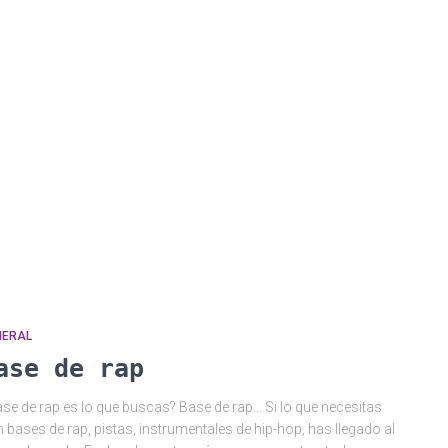
NERAL
ase de rap
se de rap es lo que buscas? Base de rap… Si lo que necesitas
 bases de rap, pistas, instrumentales de hip-hop, has llegado al