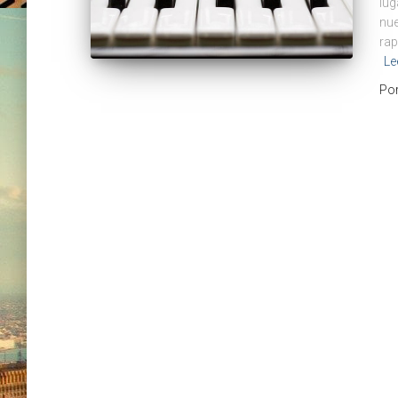
lug
nue
rap
Le
Po