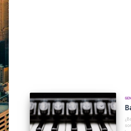
GE
B
¿Ba
son