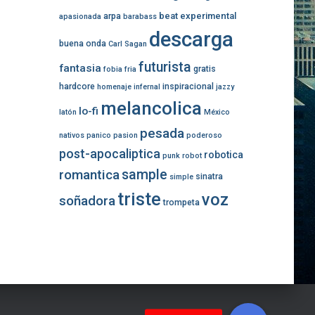
beat experimental
arpa
apasionada
barabass
descarga
buena onda
Carl Sagan
futurista
fantasia
gratis
fobia
fria
hardcore
inspiracional
homenaje
infernal
jazzy
melancolica
lo-fi
latón
México
pesada
nativos
panico
pasion
poderoso
post-apocaliptica
robotica
punk
robot
romantica
sample
sinatra
simple
triste
voz
soñadora
trompeta