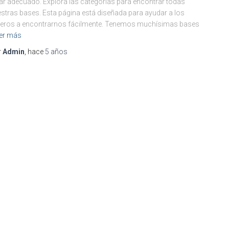
ar adecuado. Explora las categorías para encontrar todas
stras bases. Esta página está diseñada para ayudar a los
eros a encontrarnos fácilmente. Tenemos muchísimas bases
er más
r
Admin
, hace
5 años