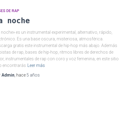
SES DE RAP
a noche
 noche» es un instrumental experimental, alternativo, rápido,
ctrónico. Es una base oscura, misteriosa, atmosférica.
carga gratis este instrumental de hip-hop más abajo. Además
pistas de rap, bases de hip-hop, ritmos libres de derechos de
or, instrumentales de rap con coro y voz femenina, en este sitio
b encontrarás
Leer más
r
Admin
, hace
5 años