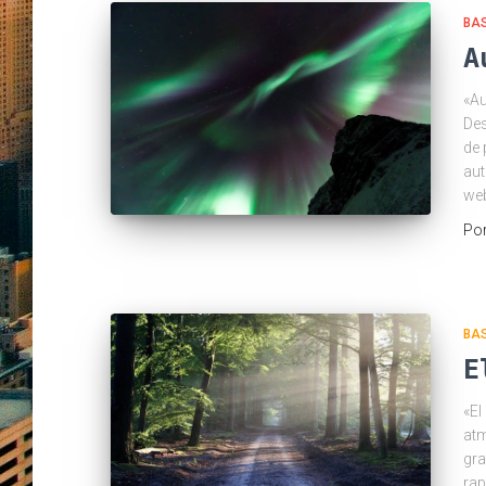
BA
A
«Au
Des
de 
aut
web
Po
BA
E
«El
atm
gra
rap