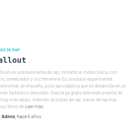
SES DE RAP
allout
llout» es una base lenta de rap, romántica, melancólica, con
no, sintetizador y voz femenina. Es una base experimental,
erimental, de ensueño, post-apocalíptica que se desarrolla en un
do fantástico desolado. Descarga gratis este instrumental de
-hop más abajo. Además de pistas de rap, bases de hip-hop,
mos libres de
Leer más
r
Admin
, hace
6 años