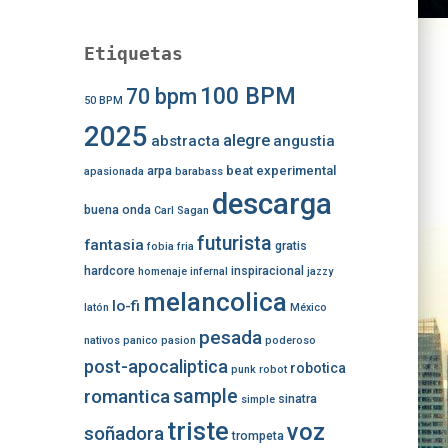
Etiquetas
100 BPM
70 bpm
50 BPM
2025
alegre
abstracta
angustia
beat experimental
arpa
apasionada
barabass
descarga
buena onda
Carl Sagan
futurista
fantasia
gratis
fobia
fria
hardcore
inspiracional
homenaje
infernal
jazzy
melancolica
lo-fi
latón
México
pesada
nativos
panico
pasion
poderoso
post-apocaliptica
robotica
punk
robot
romantica
sample
sinatra
simple
triste
voz
soñadora
trompeta