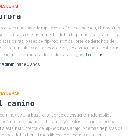
SES DE RAP
urora
rora» es una base de rap de ensueño, melancólica, atmosférica.
carga gratis este instrumental de hip-hop más abajo. Además
pistas de rap, bases de hip-hop, ritmos libres de derechos de
or, instrumentales de rap con coro y voz femenina, en este sitio
 encontrarás música de fondo para juegos,
Leer más
r
Admin
, hace
6 años
SES DE RAP
l camino
 camino» es una base lenta de rap de ensueño, melancólica,
osférica, con piano, sintetizador y efectos de sonido. Descarga
tis este instrumental de hip-hop más abajo. Además de pistas de
, bases de hip-hop, ritmos libres de derechos de autor,