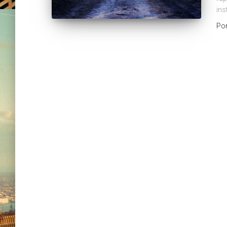
ins
Po