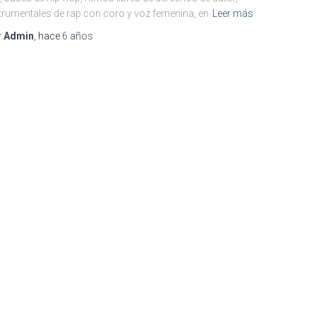
trumentales de rap con coro y voz femenina, en
Leer más
r
Admin
, hace
6 años