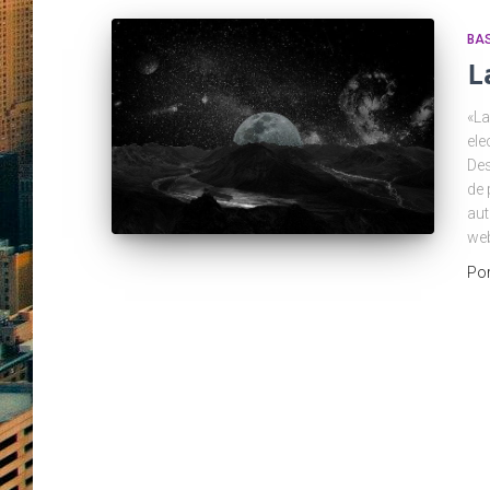
BA
L
«La
ele
Des
de 
aut
we
Po