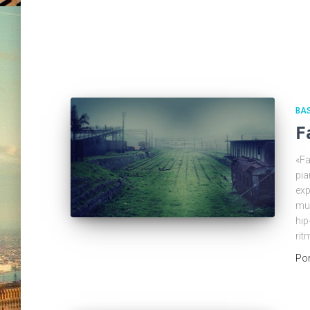
BA
F
«Fa
pia
exp
mun
hip
rit
Po