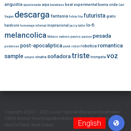
angustia
beat experimental
arpa
buena onda
apasionada
barabass
Carl
descarga
futurista
fantasia
gratis
Sagan
fobia
fria
lo-fi
hardcore
inspiracional
homenaje
infernal
jazzy
latón
melancolica
pesada
México
nativos
panico
pasion
romantica
post-apocaliptica
robotica
poderoso
punk
robot
triste
voz
sample
soñadora
sinatra
trompeta
simple
Copyright
©
2021 - 2025 Lucian Tipordei (Barabass Beatmaker/
24000 Atoms/ heartshapedtombstone/ Digital Sun Productions/
Abel Da Rebel/ Mark Datter)