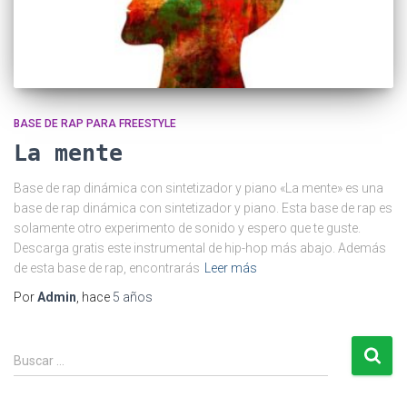
BASE DE RAP PARA FREESTYLE
La mente
Base de rap dinámica con sintetizador y piano «La mente» es una
base de rap dinámica con sintetizador y piano. Esta base de rap es
solamente otro experimento de sonido y espero que te guste.
Descarga gratis este instrumental de hip-hop más abajo. Además
de esta base de rap, encontrarás
Leer más
Por
Admin
, hace
5 años
B
Buscar …
u
s
c